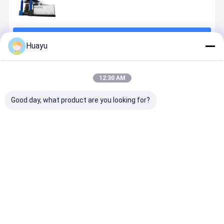
চালিয়ে
Huayu
প্রস্তাবিত পণ্য
12:30 AM
Good day, what product are you looking for?
রাস্তা বাধা ব্লো
রাস্তা বাধা ব্লো
380V/50Hz
Road Barri
মোল্ডিং মেশিন ১ থেকে
মোল্ডিং মেশিন মোট
Power Supply
2layers hi
৩ স্তর সহ এবং মসৃণ
শক্তি 180kw
HDPE Road
speed
উত্পাদন প্রক্রিয়ার
প্লাস্টিক বাধা উত্পাদন
Block Blow
Extrusion
জন্য পিএলসি নিয়ন্ত্রণ
জন্য যথার্থ প্রকৌশল
Moulding
Blow Mold
ভালো দাম
ভালো দাম
ভালো দাম
ভালো দাম
ব্যবস্থা
সরঞ্জাম
Machine with
Machine
Advanced
Technology