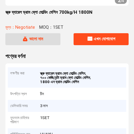
2
/
4
স্ক্রু ব্যারেল ড্রাম ব্লো মোল্ডিং মেশিন 700kg/H 1800N
মূল্য：Negotiate
MOQ：1SET
ভালো দাম
এখন যোগাযোগ
পণ্যের বর্ণনা
লক্ষণীয় করা
,
স্ক্রু ব্যারেল ড্রাম ব্লো মোল্ডিং মেশিন
,
৭০০ কেজি/ঘন্টা ড্রাম ব্লো মোল্ডিং মেশিন
1800 এন ড্রাম মোল্ডিং মেশিন
উৎপত্তি স্থল
চীন
ডেলিভারি সময়
3 মাস
ন্যূনতম চাহিদার
1SET
পরিমাণ