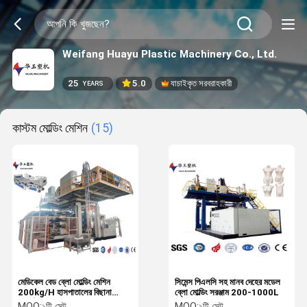
Weifang Huayu Plastic Machinery Co., Ltd.
25
5.0
যাচাইকৃত সরবরাহকারী
YEARS
কাস্টম মোল্ডিং মেশিন
(15)
মেডিকেল বেড ব্লো মোল্ডিং মেশিন
সিমেন্স পিএলসি সহ মানব দেহের মডেল
200kg/H হাসপাতালের বিছানা
ব্লো মোল্ডিং সরঞ্জাম 200-1000L
বোর্ডের জন্য
MOQ:
১টি সেট
MOQ:
১টি সেট