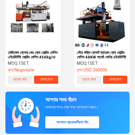
মেডিকেল ফ্লোর বেড ব্লো মোল্ডিং মেশিন
সৌর শক্তি ফ্লোট ব্যারেল ব্লো মোল্ডিং
এইচডিপিই মোল্ডিং মেশিন 450kg/H
মেশিন 48KW সার্ভো মোটর এইচডিপিই
MOQ:
1SET
MOQ:
1SET
মূল্য:
Negotiate
মূল্য:
USD 260000
ভালো দাম
যোগাযোগ
ভালো দাম
যোগাযোগ
আপনার সময় বাঁচান
আমাদের সাথে সেরা পণ্য যোগাযোগ করুন।
আপনার প্রয়োজনীয়তা দিন