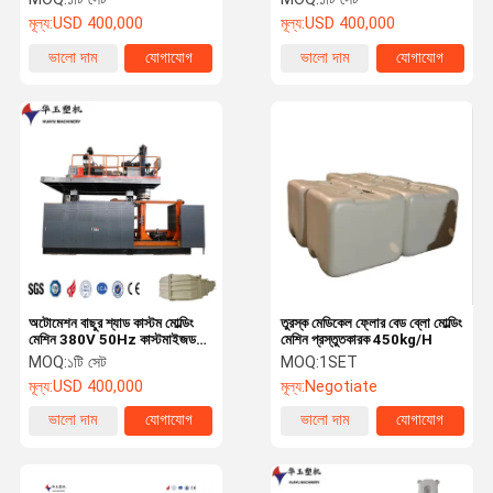
মূল্য:
USD 400,000
মূল্য:
USD 400,000
ভালো দাম
যোগাযোগ
ভালো দাম
যোগাযোগ
অটোমেশন বাছুর শ্যাড কাস্টম মোল্ডিং
তুরস্ক মেডিকেল ফ্লোর বেড ব্লো মোল্ডিং
মেশিন 380V 50Hz কাস্টমাইজড
মেশিন প্রস্তুতকারক 450kg/H
ভোল্টেজ
MOQ:
১টি সেট
MOQ:
1SET
মূল্য:
USD 400,000
মূল্য:
Negotiate
ভালো দাম
যোগাযোগ
ভালো দাম
যোগাযোগ