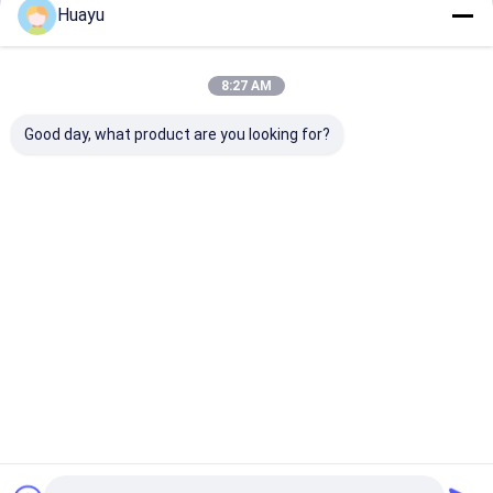
Huayu
চালিয়ে
সড়ক বাধা ব্লো মোল্ডিং মেশিন
ফ্লোট ব্লো মোল্ডিং মেশিন
8:27 AM
আমাদের বিভাগসমূহ
কাস্টম মোল্ডিং মেশিন
Good day, what product are you looking for?
ব্লো মোল্ডিং মোল্ড
সহায়ক মেশিন
আইবিসি ট্যাংক ব্লো
ড্রাম ব্লো মোল্ডিং
ওয়াটার ট্যাংক ব্লো
প্যালেট ব্লো মোল্
মোল্ডিং মেশিন
মেশিন
মোল্ডিং মেশিন
মেশিন
বাড়ি
আমাদের সম্পর্কে
আমাদের সাথে যোগাযোগ করুন
সাইট ম্যাপ
Privacy Policy
গুণ
আইবিসি ট্যাংক ব্লো মোল্ডিং মেশিন
চীন কারখানা.Copyright © 2026 Weifang