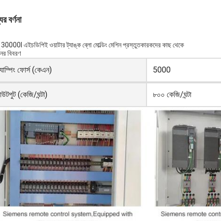
ের বর্ণনা
়ু 30000l এইচডিপিই ওয়াটার ট্যাঙ্ক ব্লো মোল্ডিং মেশিন প্রস্তুতকারকদের কাছ থেকে
নের বিবরণ
ল্যাম্পিং ফোর্স (কেএন)
5000
উটপুট (কেজি/ঘন্টা)
৮০০ কেজি/ঘন্টা