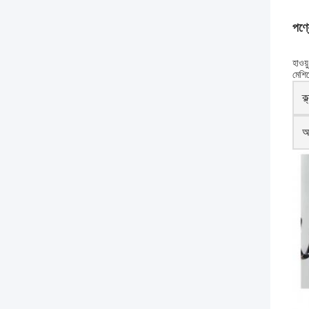
পণ্য
হাওয
মেশি
ক্
আ