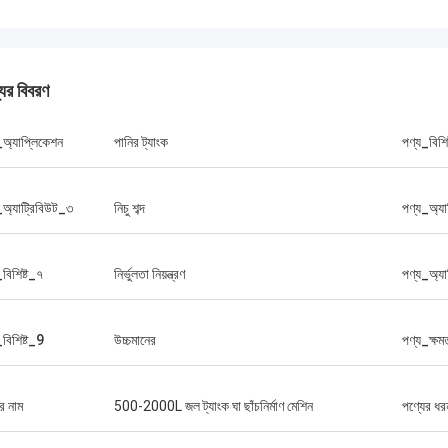
যের বিবরণ
_অ্যাপ্লিকেশন
পানির ট্যাংক
পণ্য_বিশি
_অ্যাট্রিবিউট_৩
নিচু শব্দ
পণ্য_অ্যা
বিশিষ্ট_৭
নির্ভুলতা নিয়ন্ত্রণ
পণ্য_অ্যা
_বিশিষ্ট_9
উচ্চমানের
পণ্য_ক্ষম
র নাম
500-2000L জল ট্যাংক ঘা ছাঁচনির্মাণ মেশিন
পণ্যের ধর