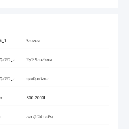
ষ্ট_1
উচ্চ দক্ষতা
ট্রিবিউট_৪
স্থিতিশীল কর্মক্ষমতা
ট্রিবিউট_৮
স্বয়ংক্রিয় উত্পাদন
তা
500-2000L
ন
ব্লো ছাঁচনির্মাণ মেশিন