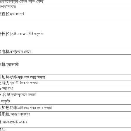
ণ ইলেকট্রিক মেশিন ফিডিং মোটর
্রুশন সিস্টেম
স্ক্রু ব্যাসার্ধ
长径比Screw L/D অনুপাত
机এক্সট্রুডার মোটর
 হ্রাসকারী
热功率স্ক্রু গরম করার ক্ষমতা
力প্লাস্টিফিকেশন ক্ষমতা
মরা মাথা
 容量অ্যাককুলেটর ক্ষমতা
র আকৃতি
热功率ডাই হেড গরম করার ক্ষমতা
统 আবরণ ব্যবস্থা
আকারপ্লেট আকার
模油