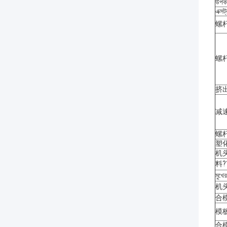
উপকর
এক্সট
螺杆直径
螺杆
挤出电
减速机
螺杆加
塑化能
机头 
料??
মুখে
机头加
合模系
模板 
合