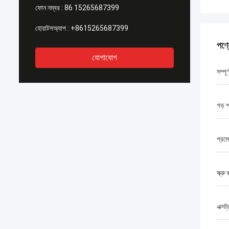
ফোন নম্বর :
86 15265687399
হোয়াটসঅ্যাপ :
+8615265687399
পণ্
যোগাযোগ
সম্পূ
গড় 
প্রম
স্ক্রু 
এক্সট