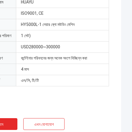
নাম
HUAYU
ISO9001, CE
HY5000L-1 লেয়ার ব্লো মউডিং মেশিন
ার পরিমাণ
1 সেট)
USD280000~300000
রণ
কন্টেইনার পরিবহনের জন্য অনেক অংশে বিচ্ছিন্ন করা
4 মাস
এল/সি, টি/টি
াম
এখন যোগাযোগ