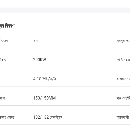
যের বিবরণ
র্ণ ওজন
75T
সমস্ত ক্ষ
শক্তি
290KW
মেশিনের ম
োদ
4-18 পিসি/ঘণ্টা
খাওয়ানো
ব্যাস
150/150MM
স্ক্রু এল/
্রুডার মোটর
132/132 কেডব্লিউ
হ্রাসকারী