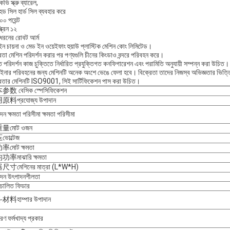
ি স্ক্রু ব্যারেল,
ড সিল হার্ড সিল ব্যবহার করে
০০ পয়েন্ট
্ক্রিন ১২
 ধরনের রোবট আর্ম
ন চায়না ও মেড ইন ওয়েইফাং হুয়াউ প্লাস্টিক মেশিন কোং লিমিটেড।
েতা মেশিন পরিদর্শন করার পর পণ্যগুলি চীনের কিংডাও বন্দরে পরিবহন করে।
 পরিদর্শন কাজ চুক্তিতে নির্ধারিত প্রযুক্তিগত কনফিগারেশন এবং পরামিতি অনুযায়ী সম্পন্ন করা উচিত।
ইনার পরিবহনের জন্য মেশিনটি অনেক অংশে ভেঙে ফেলা হবে। বিক্রেতা তাদের নিজস্ব অভিজ্ঞতার ভিত্তিত
রেতার মেশিনটি ISO9001, সিই সার্টিফিকেশন পাস করা উচিত।
数 বেসিক স্পেসিফিকেশন
料প্রযোজ্য উপাদান
দন ক্ষমতা পরিসীমা ক্ষমতা পরিসীমা
量মোট ওজন
োল্টেজ
মোট ক্ষমতা
率মাঝারি ক্ষমতা
寸মেশিনের মাত্রা (L*W*H)
দন উৎপাদনশীলতা
়ংচালিত ফিডার
料হাম্পার উপাদান
ণ ফর্মখাদ্য প্রকার