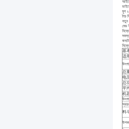
আইকেভ
ডাইহে
মুগ ২
টাচ স
নতুন
মেড ই
বিক্র
সমস্ত
কনটে
বিক্
基本参
适用原
উৎপা
总重
电压ভ
总功率
平均功
机器尺
উৎপা
স্বয
料斗材
উপকর