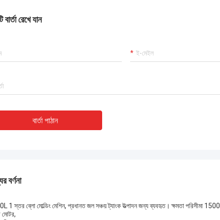
 বার্তা রেখে যান
বার্তা পাঠান
ের বর্ণনা
L 1 স্তর ব্লো মোল্ডিং মেশিন, প্রধানত জল সঞ্চয় ট্যাংক উত্পাদন জন্য ব্যবহৃত। ক্ষমতা পরিসীমা 
ো মোটর,