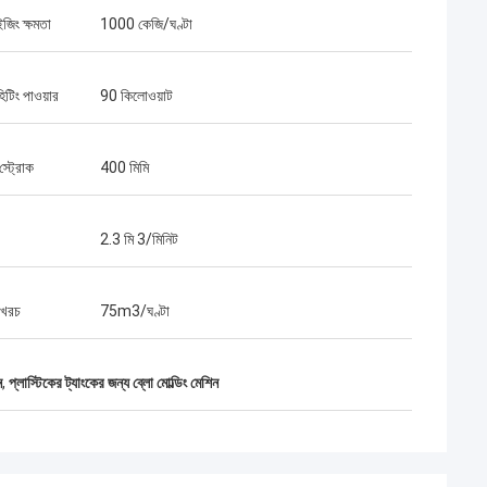
ইজিং ক্ষমতা
1000 কেজি/ঘণ্টা
িটিং পাওয়ার
90 কিলোওয়াট
স্ট্রোক
400 মিমি
2.3 মি 3/মিনিট
 খরচ
75m3/ঘণ্টা
ন
,
প্লাস্টিকের ট্যাংকের জন্য ব্লো মোল্ডিং মেশিন