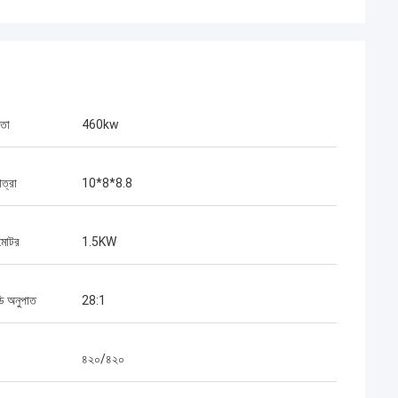
মতা
460kw
াত্রা
10*8*8.8
 মোটর
1.5KW
ডি অনুপাত
28:1
৪২০/৪২০