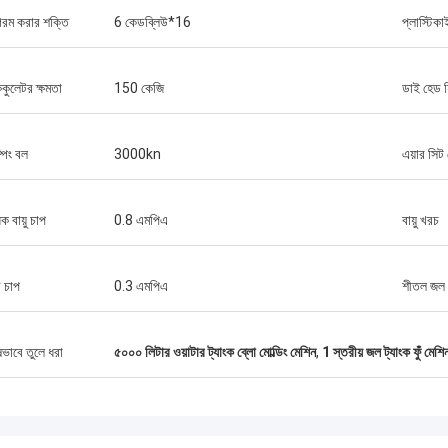
ু গরম করার শক্তি
6 কেডব্লিউ*16
প্লাস্টিকা
কুলেটর ক্ষমতা
150 কেজি
ডাই হেড হ
ম্পিং বল
3000kn
এয়ার সিট 
িক বায়ু চাপ
0.8 এমপিএ
বায়ু খরচ
র চাপ
0.3 এমপিএ
শীতল জল
ষভাবে তুলে ধরা
৫০০০ লিটার ওয়াটার ট্যাংক ব্লো মোল্ডিং মেশিন
,
1 স্তরীয় জল ট্যাংক ফুঁ মেশি