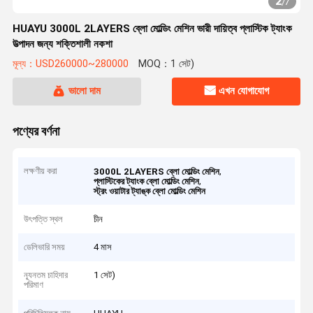
2
/
7
HUAYU 3000L 2LAYERS ব্লো মোল্ডিং মেশিন ভারী দায়িত্ব প্লাস্টিক ট্যাংক
উত্পাদন জন্য শক্তিশালী নকশা
মূল্য：USD260000~280000
MOQ：1 সেট)
ভালো দাম
এখন যোগাযোগ
পণ্যের বর্ণনা
লক্ষণীয় করা
,
3000L 2LAYERS ব্লো মোল্ডিং মেশিন
,
প্লাস্টিকের ট্যাংক ব্লো মোল্ডিং মেশিন
স্ট্রং ওয়াটার ট্যাঙ্ক ব্লো মোল্ডিং মেশিন
উৎপত্তি স্থল
চীন
ডেলিভারি সময়
4 মাস
ন্যূনতম চাহিদার
1 সেট)
পরিমাণ