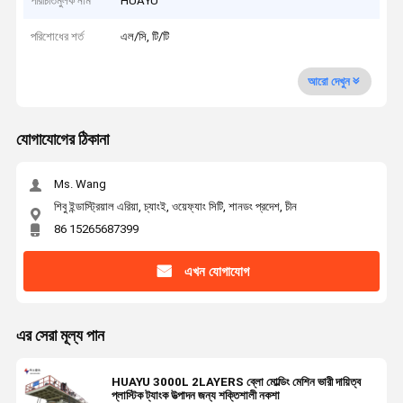
পরিচিতিমুলক নাম
HUAYU
পরিশোধের শর্ত
এল/সি, টি/টি
আরো দেখুন
যোগাযোগের ঠিকানা
Ms. Wang
শিবু ইন্ডাস্ট্রিয়াল এরিয়া, চ্যাংই, ওয়েফ্যাং সিটি, শানডং প্রদেশ, চীন
86 15265687399
এখন যোগাযোগ
এর সেরা মূল্য পান
HUAYU 3000L 2LAYERS ব্লো মোল্ডিং মেশিন ভারী দায়িত্ব
প্লাস্টিক ট্যাংক উত্পাদন জন্য শক্তিশালী নকশা