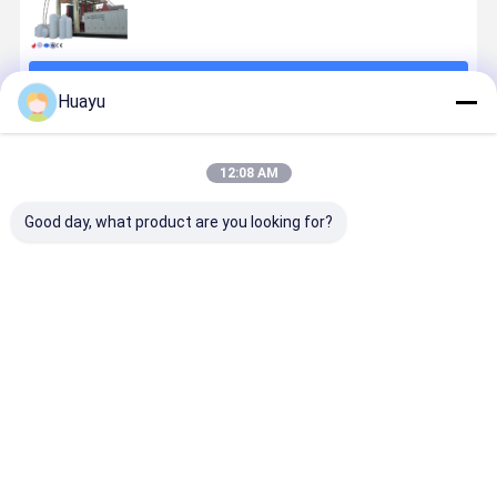
চালিয়ে
Huayu
প্রস্তাবিত পণ্য
12:08 AM
Good day, what product are you looking for?
ভ্যাকুয়াম লোড
ভ্যাকুয়াম লোডেড
১০০০ লিটার জলের
পানির ট্যাঙ্কের
ওয়াটার ট্যাঙ্ক ব্লো
লিকুইড স্টোরেজ
ট্যাঙ্ক ব্লো মোল্ডিং
উৎপাদন নিশ্চিত 
মোল্ডিং মেশিন ব্লো
ট্যাঙ্ক ব্লো মডেলিং
মেশিন, যার মধ্যে ৭৫
প্রয়োজনীয় ভোল্
মোল্ডিং কার্যকারিতা
মেশিন যা পিএলসি
কিলোওয়াট
সহ স্ক্রু ব্যাস
এবং প্রয়োজন
কন্ট্রোল সিস্টেম
এক্সট্রুডার মোটর
প্রয়োজন অনুযায়
ভালো দাম
ভালো দাম
ভালো দাম
ভালো দাম
অনুযায়ী ভোল্টেজ
ব্যবহার করে ডিজাইন
পাওয়ার ক্ষমতা
জল ট্যাঙ্ক এক্সট
ব্যবহার করে
করা হয়েছে, যা
রয়েছে, যা ২০০ থেকে
ব্লো মোল্ডিং মেশ
কনফিগারেশন
ধারাবাহিক ব্লো
১০০০ লিটার পর্যন্ত
মোল্ডিংয়ের জন্য তৈরি
বিস্তৃত, বৃহৎ আকারের
করা হয়েছে
জন্য আদর্শ