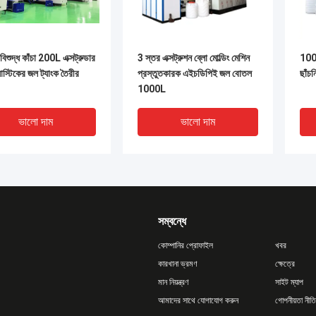
বিশুদ্ধ কাঁচা 200L এক্সট্রুডার
3 স্তর এক্সট্রুশন ব্লো মোল্ডিং মেশিন
1000
লাস্টিকের জল ট্যাংক তৈরীর
প্রস্তুতকারক এইচডিপিই জল বোতল
ছাঁচন
1000L
ভালো দাম
ভালো দাম
সম্বন্ধে
কোম্পানির প্রোফাইল
খবর
কারখানা ভ্রমণ
ক্ষেত্রে
মান নিয়ন্ত্রণ
সাইট ম্যাপ
আমাদের সাথে যোগাযোগ করুন
গোপনীয়তা নীতি