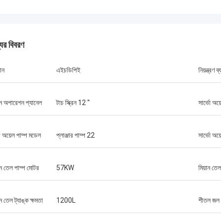
যের বিবরণ
ান
এইচডিপিই
নিয়ন্ত্রণ ব
ান অপারেশন প্যানেল
টাচ স্ক্রিন 12 ''
সার্ভো অয
ো অয়েল পাম্প মডেল
প্লাঞ্জার পাম্প 22
সার্ভো অয়
ান তেল পাম্প মোটর
57KW
মিয়ান তেল
ন তেল ট্যাঙ্ক ক্ষমতা
1200L
শীতল জল