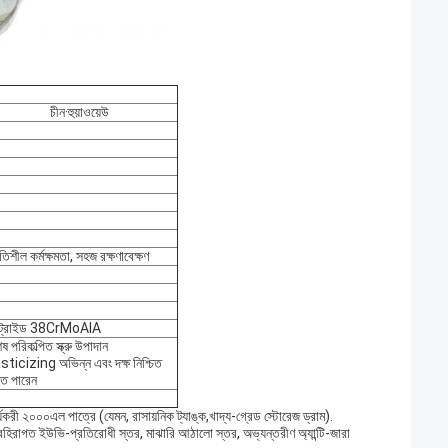
চীন·হুয়াওয়েউ
তিশীল কর্মক্ষমতা, সহজ রক্ষণাবেক্ষণ
ইট্রাইড 38CrMoAIA
ষ পরিকল্পিত স্ক্রু উপাদান
sticizing অভিন্ন এবং দক্ষ নিশ্চিত
ে পারেন
কার্যকরী ২০০০এল পাত্রে (যেমন, রাসায়নিক ট্যাঙ্ক,খাদ্য-গ্রেড স্টোরেজ ড্রাম).
 বহিরাগত ইউভি-প্রতিরোধী স্তর, মাঝারি আঠালো স্তর, অভ্যন্তরীণ অ্যান্টি-জারা