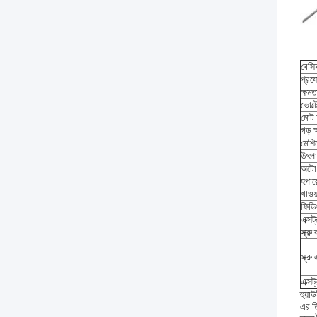
বেসি
প্রয
ক্ষমত
ভোল্
মোট 
গড় ক
মেশি
উৎপা
অটো
হপার
খাওয
ফিডি
এক্সট
স্ক্রু 
স্ক্র
এক্স
হুয়া
এর ত