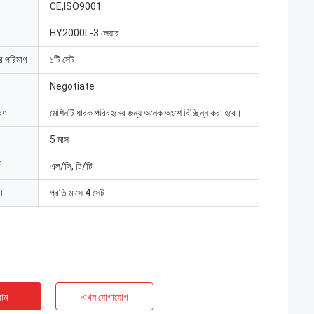
CE,ISO9001
HY2000L-3 লেয়ার
ার পরিমাণ
১টি সেট
Negotiate
রণ
মেশিনটি ধারক পরিবহনের জন্য অনেক অংশে বিচ্ছিন্ন করা হবে।
5 মাস
এল/সি, টি/টি
া
প্রতি মাসে 4 সেট
াম
এখন যোগাযোগ