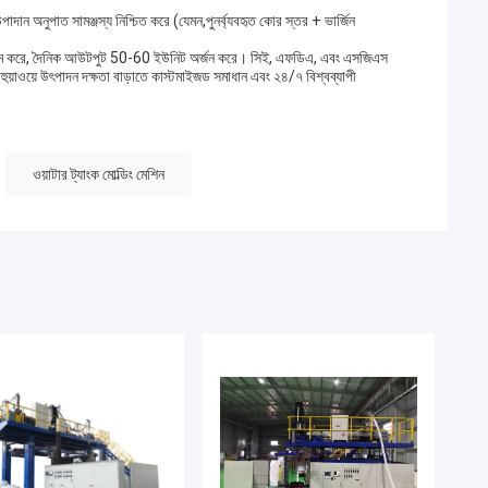
পাদান অনুপাত সামঞ্জস্য নিশ্চিত করে (যেমন,পুনর্ব্যবহৃত কোর স্তর + ভার্জিন
় সক্ষম করে, দৈনিক আউটপুট 50-60 ইউনিট অর্জন করে। সিই, এফডিএ, এবং এসজিএস
হুয়াওয়ে উৎপাদন দক্ষতা বাড়াতে কাস্টমাইজড সমাধান এবং ২৪/৭ বিশ্বব্যাপী
ওয়াটার ট্যাংক মোল্ডিং মেশিন