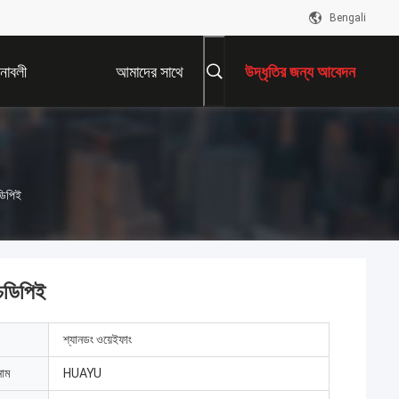
Bengali
নাবলী
আমাদের সাথে
উদ্ধৃতির জন্য আবেদন
যোগাযোগ করুন
ডিপিই
ইচডিপিই
শ্যানডং ওয়েইফাং
নাম
HUAYU