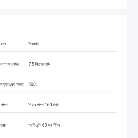
্যবস্থা
পিএলসি
়েল পাম্প মোটর
7.5 কিলোওয়াট
েল ট্যাঙ্কের ক্ষমতা
200L
 পাম্প
গিয়ার পাম্প 160 সিসি
 খরচ
প্রতি ঘন্টা 60 ঘন মিটার