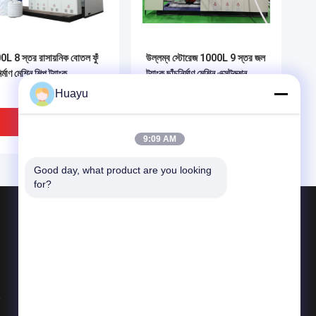
L 8 স্তর রাসায়নিক বোতল ফুঁ
উল্লম্ব স্টোরেজ 1000L 9 স্তর জল
ির্মাণ মেশিন শিল্প ট্যাংক
ট্যাংক ছাঁচনির্মাণ মেশিন এক্সট্রুশন
এইচডিপিই প্লাস্টিক
Huayu
ভালো দাম
ভালো দাম
9:09 AM
Good day, what product are you looking 
for?
পণ্য
আইবিসি ট্যাংক ব্লো মোল্ডিং মেশিন
ড্রাম ব্লো মোল্ডিং মেশিন
ওয়াটার ট্যাংক ব্লো মোল্ডিং মেশিন
সব ধরনের