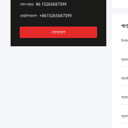
ফোন নম্বর :
86 15265687399
হোয়াটসঅ্যাপ :
+8615265687399
পণ্
যোগাযোগ
উপাদ
প্রধ
সার্ভ
প্রধ
প্রধা