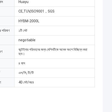
নাম
Huayu
CE,TUV,ISO9001，SGS
HYBM-2000L
ার পরিমাণ
১টি সেট
negotiable
কন্টেইনার পরিবহনের জন্য মেশিনটিকে অনেক অংশে বিচ্ছিন্ন করা
রণ
হবে।
৪ মাস
এল/সি, টি/টি
া
40 সেট/বছর