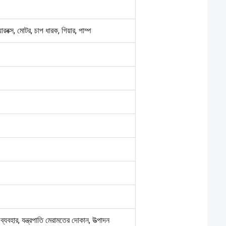
়ারবক্স, মোটর, চাপ ধারক, গিয়ার, পাম্প
ব্যবহার, যন্ত্রপাতি মেরামতের দোকান, উত্পাদন