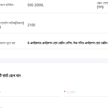
মোল্ড প্ল
া অংশ ভলিউম
500-2000L
(মিমি)
 প্লেটেন সাইজ(উচ্চতা)
2100
)
ষভাবে তুলে ধরা
6 এক্সট্রুডার এক্সট্রুশন ব্লো মোল্ডিং মেশিন
,
উচ্চ গতির এক্সট্রুশন ব্লো মোল্ডি
 বার্তা রেখে যান