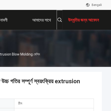
Bengali
নাবলী
আমাদের সাথে
উদ্ধৃতির জন্য আবেদন
যোগাযোগ করুন
য় Extrusion Blow Molding মেশিন
 গতির সম্পূর্ণ স্বয়ংক্রিয় extrusion
চীন