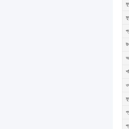
মূ
ম
প্
উ
অ
শ
ও
মূ
গ্য
প্