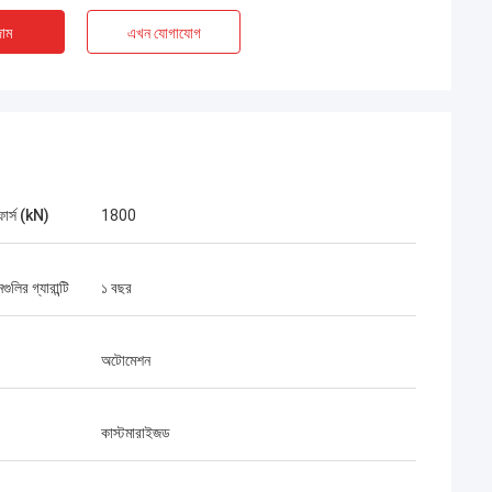
াম
এখন যোগাযোগ
 ফোর্স (kN)
1800
গুলির গ্যারান্টি
১ বছর
অটোমেশন
কাস্টমারাইজড