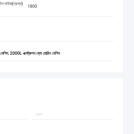
েটেন সাইজ(প্রস্থ)
1800
ং মেশিন
,
2000L এক্সট্রুশন ব্লো মোল্ডিং মেশিন