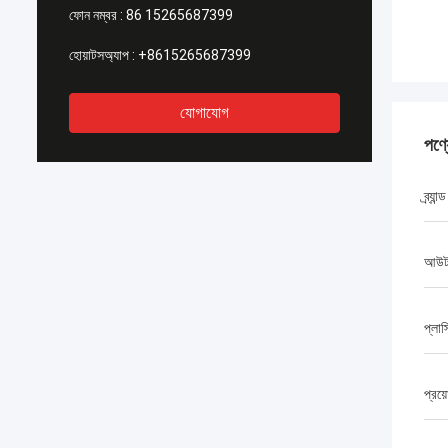
ফোন নম্বর :
86 15265687399
হোয়াটসঅ্যাপ :
+8615265687399
যোগাযোগ
পণ্
ব্র্যান্ড
আউটপ
প্লাস
প্রয়