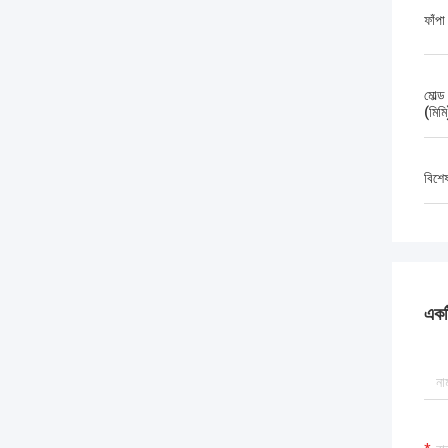
ফাঁপ
মোল্ড
(মিমি
বিশে
একটি