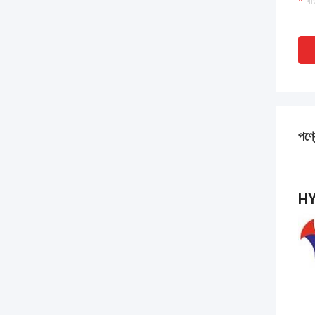
পণ্য
HY-