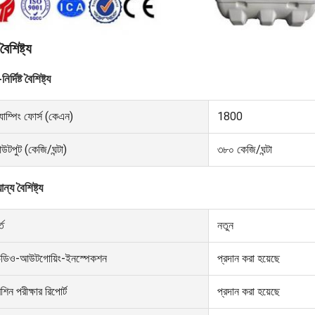
বৈশিষ্ট্য
নির্দিষ্ট বৈশিষ্ট্য
ল্যাম্পিং ফোর্স (কেএন)
1800
উটপুট (কেজি/ঘন্টা)
৩৮০ কেজি/ঘন্টা
ন্য বৈশিষ্ট্য
্ত
নতুন
িডিও-আউটগোয়িং-ইনস্পেকশন
প্রদান করা হয়েছে
শিন পরীক্ষার রিপোর্ট
প্রদান করা হয়েছে