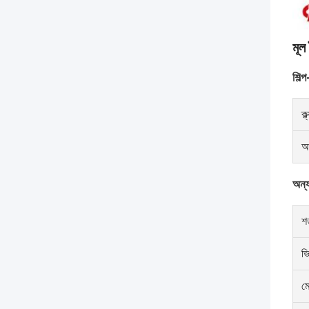
মূল 
শিল্প-
ক্
আ
অন্যা
শর
ভ
মে