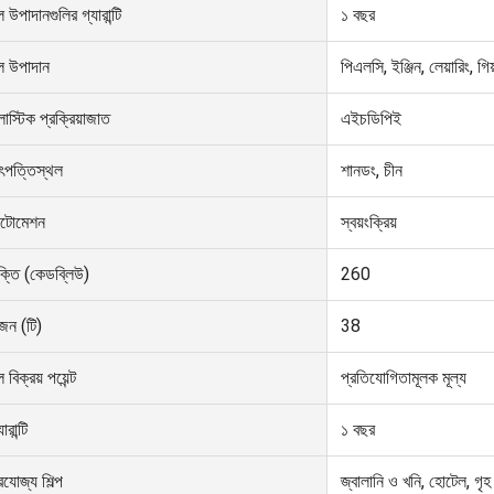
ল উপাদানগুলির গ্যারান্টি
১ বছর
ূল উপাদান
পিএলসি, ইঞ্জিন, লেয়ারিং, গিয
লাস্টিক প্রক্রিয়াজাত
এইচডিপিই
ৎপত্তিস্থল
শানডং, চীন
টোমেশন
স্বয়ংক্রিয়
ক্তি (কেডব্লিউ)
260
জন (টি)
38
ল বিক্রয় পয়েন্ট
প্রতিযোগিতামূলক মূল্য
ারান্টি
১ বছর
রযোজ্য শিল্প
জ্বালানি ও খনি, হোটেল, গৃহ 