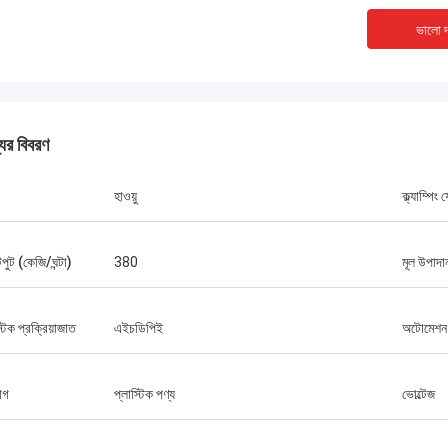
ভালো দ
যের বিবরণ
হাওয়ু
ক্ল্যাম্পিং
ুট (কেজি/ঘন্টা)
380
মূল উপাদান
্টিক প্রক্রিয়াজাত
এইচডিপিই
অটোমেশন
োগ
প্লাস্টিক পণ্য
ভোল্টেজ