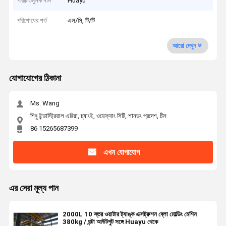
পরিচিতিমুলক নাম
Huayu
পরিশোধের শর্ত
এল/সি, টি/টি
আরো দেখুন
যোগাযোগের ঠিকানা
Ms. Wang
শিবু ইন্ডাস্ট্রিয়াল এরিয়া, চ্যাংই, ওয়েফ্যাং সিটি, শানডং প্রদেশ, চীন
86 15265687399
এখন যোগাযোগ
এর সেরা মূল্য পান
2000L 10 স্তর ওয়াটার ট্যাঙ্ক এক্সট্রুশন ব্লো মোল্ডিং মেশিন
380kg / ঘন্টা আউটপুট সঙ্গে Huayu থেকে