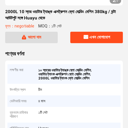
2
/
7
2000L 10 স্তর ওয়াটার ট্যাঙ্ক এক্সট্রুশন ব্লো মোল্ডিং মেশিন 380kg / ঘন্টা
আউটপুট সঙ্গে Huayu থেকে
মূল্য：negotiable
MOQ：১টি সেট
ভালো দাম
এখন যোগাযোগ
পণ্যের বর্ণনা
লক্ষণীয় করা
,
১০ স্তরের ওয়াটার ট্যাঙ্ক ব্লো মোল্ডিং মেশিন
,
ওয়াটার ট্যাংক এক্সট্রুশন ব্লো মোল্ডিং মেশিন
2000L ওয়াটার ট্যাংক ব্লো মোল্ডিং মেশিন
উৎপত্তি স্থল
চীন
ডেলিভারি সময়
৪ মাস
ন্যূনতম চাহিদার
১টি সেট
পরিমাণ