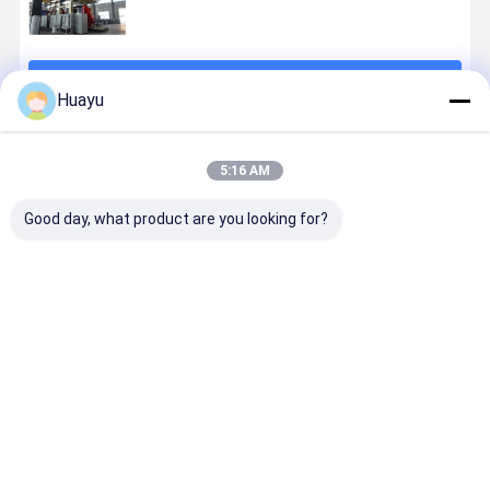
চালিয়ে
Huayu
প্রস্তাবিত পণ্য
5:16 AM
Good day, what product are you looking for?
ভ্যাকুয়াম লোড
ভ্যাকুয়াম লোডেড
১০০০ লিটার জলের
পানির ট্যাঙ্কের
ওয়াটার ট্যাঙ্ক ব্লো
লিকুইড স্টোরেজ
ট্যাঙ্ক ব্লো মোল্ডিং
উৎপাদন নিশ্চিত 
মোল্ডিং মেশিন ব্লো
ট্যাঙ্ক ব্লো মডেলিং
মেশিন, যার মধ্যে ৭৫
প্রয়োজনীয় ভোল্
মোল্ডিং কার্যকারিতা
মেশিন যা পিএলসি
কিলোওয়াট
সহ স্ক্রু ব্যাস
এবং প্রয়োজন
কন্ট্রোল সিস্টেম
এক্সট্রুডার মোটর
প্রয়োজন অনুযায়
ভালো দাম
ভালো দাম
ভালো দাম
ভালো দাম
অনুযায়ী ভোল্টেজ
ব্যবহার করে ডিজাইন
পাওয়ার ক্ষমতা
জল ট্যাঙ্ক এক্সট
ব্যবহার করে
করা হয়েছে, যা
রয়েছে, যা ২০০ থেকে
ব্লো মোল্ডিং মেশ
কনফিগারেশন
ধারাবাহিক ব্লো
১০০০ লিটার পর্যন্ত
মোল্ডিংয়ের জন্য তৈরি
বিস্তৃত, বৃহৎ আকারের
করা হয়েছে
জন্য আদর্শ