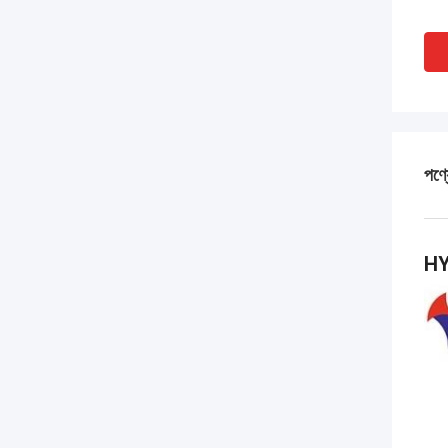
পণ্য
HY-