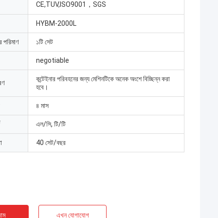
CE,TUV,ISO9001，SGS
HYBM-2000L
ার পরিমাণ
১টি সেট
negotiable
কন্টেইনার পরিবহনের জন্য মেশিনটিকে অনেক অংশে বিচ্ছিন্ন করা
রণ
হবে।
৪ মাস
এল/সি, টি/টি
া
40 সেট/বছর
াম
এখন যোগাযোগ