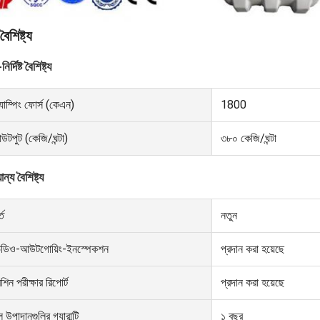
বৈশিষ্ট্য
নির্দিষ্ট বৈশিষ্ট্য
ল্যাম্পিং ফোর্স (কেএন)
1800
উটপুট (কেজি/ঘন্টা)
৩৮০ কেজি/ঘন্টা
ন্য বৈশিষ্ট্য
্ত
নতুন
িডিও-আউটগোয়িং-ইনস্পেকশন
প্রদান করা হয়েছে
শিন পরীক্ষার রিপোর্ট
প্রদান করা হয়েছে
ল উপাদানগুলির গ্যারান্টি
১ বছর