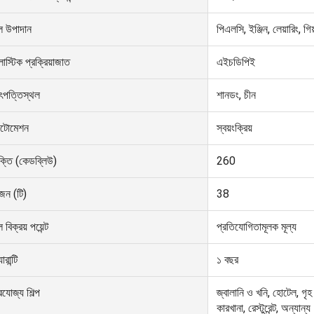
ূল উপাদান
পিএলসি, ইঞ্জিন, লেয়ারিং, গিয
লাস্টিক প্রক্রিয়াজাত
এইচডিপিই
ৎপত্তিস্থল
শানডং, চীন
টোমেশন
স্বয়ংক্রিয়
ক্তি (কেডব্লিউ)
260
জন (টি)
38
ল বিক্রয় পয়েন্ট
প্রতিযোগিতামূলক মূল্য
ারান্টি
১ বছর
রযোজ্য শিল্প
জ্বালানি ও খনি, হোটেল, গৃহ 
কারখানা, রেস্টুরেন্ট, অন্যান্য