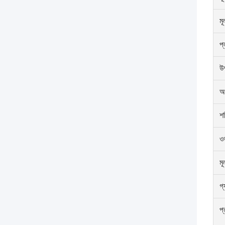
ম
প্
উ
অ
শ
ও
মূ
গ্য
প্