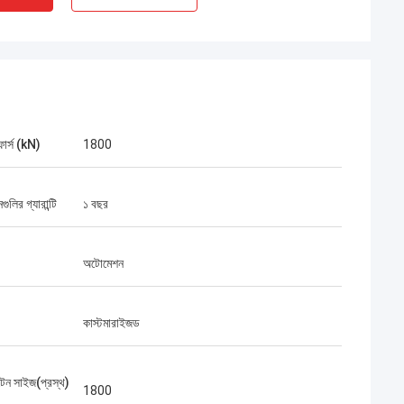
 ফোর্স (kN)
1800
গুলির গ্যারান্টি
১ বছর
অটোমেশন
কাস্টমারাইজড
েটেন সাইজ(প্রস্থ)
1800