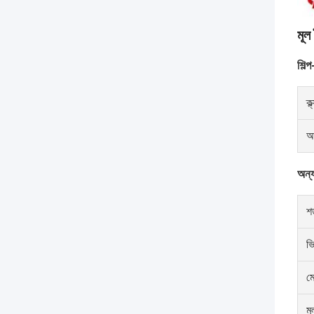
মূল 
শিল্প-
ক্
আ
অন্যা
শর
ভ
মে
মূ