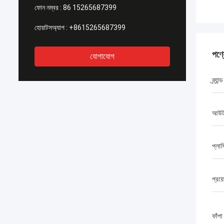
ফোন নম্বর :
86 15265687399
হোয়াটসঅ্যাপ :
+8615265687399
পণ্
যোগাযোগ
ব্র্যান্ড
আউটপ
প্লাস
প্রয়
ফাঁপ