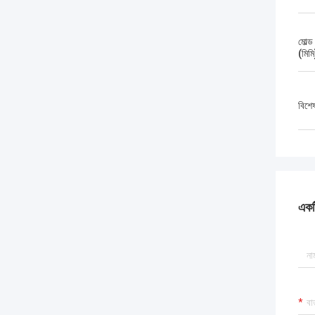
মোল্ড
(মিমি
বিশে
একটি