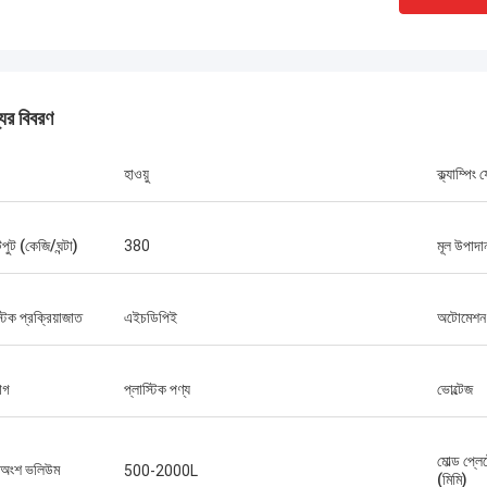
যের বিবরণ
হাওয়ু
ক্ল্যাম্পিং
ুট (কেজি/ঘন্টা)
380
মূল উপাদান
্টিক প্রক্রিয়াজাত
এইচডিপিই
অটোমেশন
োগ
প্লাস্টিক পণ্য
ভোল্টেজ
মোল্ড প্ল
া অংশ ভলিউম
500-2000L
(মিমি)