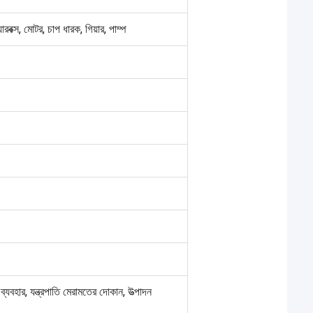
়ারবক্স, মোটর, চাপ ধারক, গিয়ার, পাম্প
ব্যবহার, যন্ত্রপাতি মেরামতের দোকান, উত্পাদন