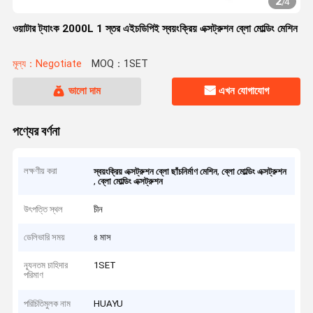
2
/
4
ওয়াটার ট্যাংক 2000L 1 স্তর এইচডিপিই স্বয়ংক্রিয় এক্সট্রুশন ব্লো মোল্ডিং মেশিন
মূল্য：Negotiate
MOQ：1SET
ভালো দাম
এখন যোগাযোগ
পণ্যের বর্ণনা
লক্ষণীয় করা
,
স্বয়ংক্রিয় এক্সট্রুশন ব্লো ছাঁচনির্মাণ মেশিন
ব্লো মোল্ডিং এক্সট্রুশন
,
ব্লো মোল্ডিং এক্সট্রুশন
উৎপত্তি স্থল
চীন
ডেলিভারি সময়
৪ মাস
ন্যূনতম চাহিদার
1SET
পরিমাণ
পরিচিতিমুলক নাম
HUAYU