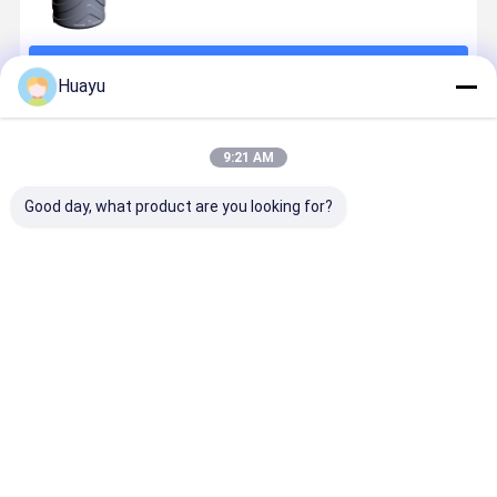
চালিয়ে
Huayu
প্রস্তাবিত পণ্য
9:21 AM
Good day, what product are you looking for?
ভ্যাকুয়াম লোড
ভ্যাকুয়াম লোডেড
১০০০ লিটার জলের
পানির ট্যাঙ্কের
ওয়াটার ট্যাঙ্ক ব্লো
লিকুইড স্টোরেজ
ট্যাঙ্ক ব্লো মোল্ডিং
উৎপাদন নিশ্চিত 
মোল্ডিং মেশিন ব্লো
ট্যাঙ্ক ব্লো মডেলিং
মেশিন, যার মধ্যে ৭৫
প্রয়োজনীয় ভোল্
মোল্ডিং কার্যকারিতা
মেশিন যা পিএলসি
কিলোওয়াট
সহ স্ক্রু ব্যাস
এবং প্রয়োজন
কন্ট্রোল সিস্টেম
এক্সট্রুডার মোটর
প্রয়োজন অনুযায়
ভালো দাম
ভালো দাম
ভালো দাম
ভালো দাম
অনুযায়ী ভোল্টেজ
ব্যবহার করে ডিজাইন
পাওয়ার ক্ষমতা
জল ট্যাঙ্ক এক্সট
ব্যবহার করে
করা হয়েছে, যা
রয়েছে, যা ২০০ থেকে
ব্লো মোল্ডিং মেশ
কনফিগারেশন
ধারাবাহিক ব্লো
১০০০ লিটার পর্যন্ত
মোল্ডিংয়ের জন্য তৈরি
বিস্তৃত, বৃহৎ আকারের
করা হয়েছে
জন্য আদর্শ