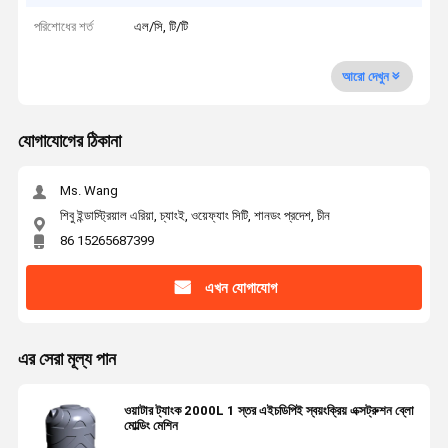
পরিশোধের শর্ত
এল/সি, টি/টি
আরো দেখুন
যোগাযোগের ঠিকানা
Ms. Wang
শিবু ইন্ডাস্ট্রিয়াল এরিয়া, চ্যাংই, ওয়েফ্যাং সিটি, শানডং প্রদেশ, চীন
86 15265687399
এখন যোগাযোগ
এর সেরা মূল্য পান
ওয়াটার ট্যাংক 2000L 1 স্তর এইচডিপিই স্বয়ংক্রিয় এক্সট্রুশন ব্লো
মোল্ডিং মেশিন