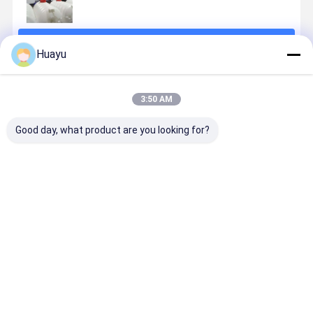
চালিয়ে
Huayu
প্রস্তাবিত পণ্য
3:50 AM
Good day, what product are you looking for?
ভ্যাকুয়াম লোড
ভ্যাকুয়াম লোডেড
১০০০ লিটার জলের
পানির ট্যাঙ্কের
ওয়াটার ট্যাঙ্ক ব্লো
লিকুইড স্টোরেজ
ট্যাঙ্ক ব্লো মোল্ডিং
উৎপাদন নিশ্চিত 
মোল্ডিং মেশিন ব্লো
ট্যাঙ্ক ব্লো মডেলিং
মেশিন, যার মধ্যে ৭৫
প্রয়োজনীয় ভোল্
মোল্ডিং কার্যকারিতা
মেশিন যা পিএলসি
কিলোওয়াট
সহ স্ক্রু ব্যাস
এবং প্রয়োজন
কন্ট্রোল সিস্টেম
এক্সট্রুডার মোটর
প্রয়োজন অনুযায়
ভালো দাম
ভালো দাম
ভালো দাম
ভালো দাম
অনুযায়ী ভোল্টেজ
ব্যবহার করে ডিজাইন
পাওয়ার ক্ষমতা
জল ট্যাঙ্ক এক্সট
ব্যবহার করে
করা হয়েছে, যা
রয়েছে, যা ২০০ থেকে
ব্লো মোল্ডিং মেশ
কনফিগারেশন
ধারাবাহিক ব্লো
১০০০ লিটার পর্যন্ত
মোল্ডিংয়ের জন্য তৈরি
বিস্তৃত, বৃহৎ আকারের
করা হয়েছে
জন্য আদর্শ