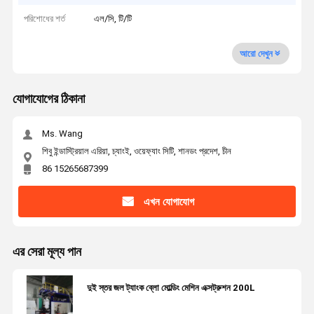
পরিশোধের শর্ত
এল/সি, টি/টি
আরো দেখুন
যোগাযোগের ঠিকানা
Ms. Wang
শিবু ইন্ডাস্ট্রিয়াল এরিয়া, চ্যাংই, ওয়েফ্যাং সিটি, শানডং প্রদেশ, চীন
86 15265687399
এখন যোগাযোগ
এর সেরা মূল্য পান
দুই স্তর জল ট্যাংক ব্লো মোল্ডিং মেশিন এক্সট্রুশন 200L