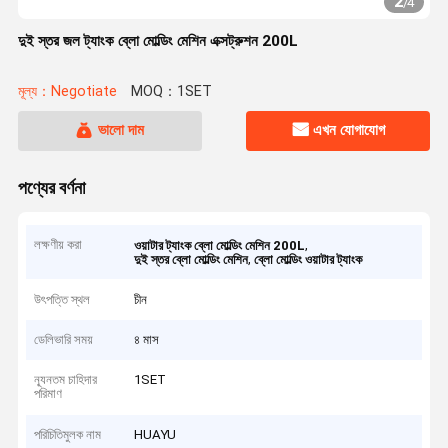
2
/
4
দুই স্তর জল ট্যাংক ব্লো মোল্ডিং মেশিন এক্সট্রুশন 200L
মূল্য：Negotiate
MOQ：1SET
ভালো দাম
এখন যোগাযোগ
পণ্যের বর্ণনা
লক্ষণীয় করা
,
ওয়াটার ট্যাংক ব্লো মোল্ডিং মেশিন 200L
,
দুই স্তর ব্লো মোল্ডিং মেশিন
ব্লো মোল্ডিং ওয়াটার ট্যাংক
উৎপত্তি স্থল
চীন
ডেলিভারি সময়
৪ মাস
ন্যূনতম চাহিদার
1SET
পরিমাণ
পরিচিতিমুলক নাম
HUAYU