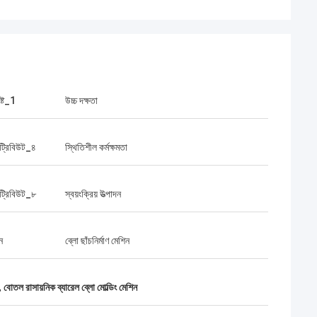
ষ্ট_1
উচ্চ দক্ষতা
ট্রিবিউট_৪
স্থিতিশীল কর্মক্ষমতা
ট্রিবিউট_৮
স্বয়ংক্রিয় উত্পাদন
ন
ব্লো ছাঁচনির্মাণ মেশিন
,
বোতল রাসায়নিক ব্যারেল ব্লো মোল্ডিং মেশিন