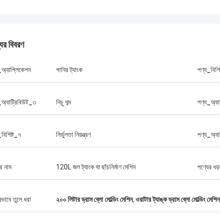
যের বিবরণ
_অ্যাপ্লিকেশন
পানির ট্যাংক
পণ্য_বিশি
_অ্যাট্রিবিউট_৩
নিচু শব্দ
পণ্য_অ্যা
বিশিষ্ট_৭
নির্ভুলতা নিয়ন্ত্রণ
পণ্য_অ্যা
র নাম
120L জল ট্যাংক ঘা ছাঁচনির্মাণ মেশিন
পণ্যের ধর
ষভাবে তুলে ধরা
২০০ লিটার ড্রাম ব্লো মোল্ডিং মেশিন
,
ওয়াটার ট্যাঙ্ক ড্রাম ব্লো মোল্ডিং মেশিন