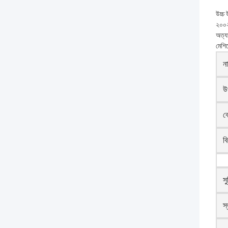
উচ্চ
২০০২ 
অত্যা
মেশি
ন
উ
ব
ব
সু
স