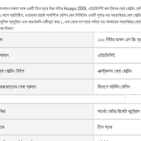
 উৎপাদন দক্ষতা সঙ্গে একটি তিন স্তর উচ্চ গতির Huayu 200L এইচডিপিই জল ট্যাংক ব্লো মোল্ডিং মে
সালে প্রতিষ্ঠিত, ওয়েফ্যাং হুয়াউ প্লাস্টিক মেশিন কোং লিমিটেড একটি সুপার-বড় স্বয়ংক্রিয় ব্লো মোল
ধুনিক প্রযুক্তি এবং ধারণাগুলি একীভূত করে।, এক থেকে দশ স্তর পর্যন্ত বড় আকারের স্বয়ংক্রিয় ব্লো 
নের বিবরণ
াম
১২০ লিটার ডাবল এল রিং ড্
পাদান
এইচডিপিই
্লো মোল্ডিং টাইপ
এক্সট্রুশন ব্লো মোল্ডিং
িক্রয়োত্তর সেবা প্রদান
বিদেশে সার্ভিস মেশিন
বিধা
সার্ভো মোটর রিমোট কন্ট্রোল
্তর
তিন স্তর