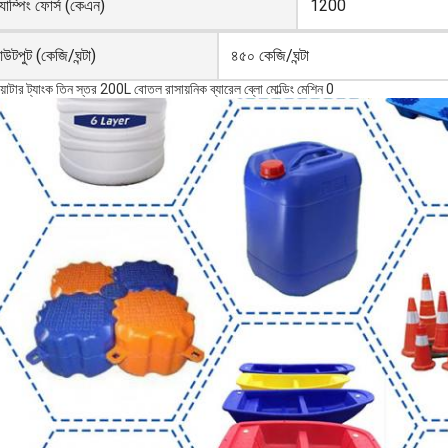
ল্যাম্পিং ফোর্স (কেএন)
1200
উটপুট (কেজি/ঘন্টা)
৪৫০ কেজি/ঘন্টা