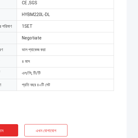
CE ,SGS
HYBM220L-DL
ার পরিমাণ
1SET
Negotiate
রণ
ভাল প্যাকেজ করা
৪ মাস
এল/সি, টি/টি
া
প্রতি বছর ৪০টি সেট
াম
এখন যোগাযোগ