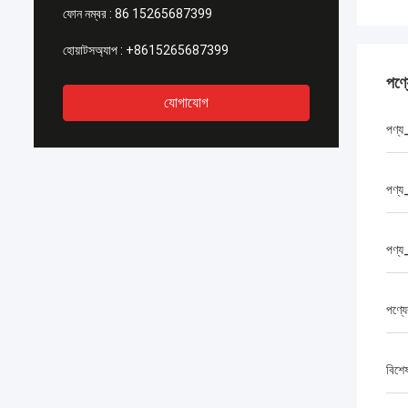
ফোন নম্বর :
86 15265687399
হোয়াটসঅ্যাপ :
+8615265687399
পণ্
যোগাযোগ
পণ্য
পণ্য
পণ্য_
পণ্যে
বিশে