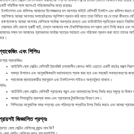
আইবিসি ব্লো মোল্ডিং মেশিন একটি উচ্চমানের পণ্য যা বিভিন্ন শিল্পের চাহিদা মেটাতে ডিজাইন করা হয়েছ
একটি পরিসীমা সঙ্গে আসেএই পরিষেবাগুলির মধ্যে রয়েছেঃ
- ইনস্টলেশন এবং কমিশনঃ আমাদের বিশেষজ্ঞদের দল আপনার সাইটে মেশিনটি ইনস্টল এবং কমিশন করবে 
- প্রশিক্ষণঃ আমরা আপনার অপারেটরদের প্রশিক্ষণ প্রদান করি যাতে তারা নিশ্চিত হয় যে তারা কীভাবে ম
- রক্ষণাবেক্ষণঃ আমরা আপনার মেশিনকে সর্বোচ্চ অবস্থায় রাখতে এবং ডাউনটাইম প্রতিরোধ করতে নিয়মিত
- মেরামতঃ যদি কোনো ত্রুটি ঘটে, তাহলে আমাদের দক্ষ টেকনিশিয়ানদের দল দ্রুত রোগ নির্ণয় করবে এবং
আমাদের লক্ষ্য হল আমাদের গ্রাহকদের সর্বোচ্চ স্তরের সহায়তা এবং পরিষেবা প্রদান করা যাতে তাদের আইব
করে।
প্যাকেজিং এবং শিপিংঃ
পণ্যের প্যাকেজিংঃ
আইবিসি ব্লো মোল্ডিং মেশিনটি ট্রানজিট চলাকালীন কোনও ক্ষতি এড়াতে একটি কাঠের বাক্সে নির
সমস্ত উপাদান এবং আনুষাঙ্গিকগুলি যথাযথভাবে প্যাক করা হবে এবং সহজেই সনাক্তকরণের জন্
প্যাকেজে ব্যবহারকারীর ম্যানুয়াল এবং ইনস্টলেশন গাইডও অন্তর্ভুক্ত থাকবে।
শিপিং:
আইবিসি ব্লো মোল্ডিং মেশিনটি গ্রাহকের পছন্দ এবং অবস্থানের উপর নির্ভর করে সমুদ্র বা বিমান
আমরা শিপমেন্টের ব্যবস্থা করব এবং গ্রাহককে ট্র্যাকিংয়ের বিবরণ দেব।
শিপিংয়ের আনুমানিক সময় গন্তব্য এবং পরিবহণের পদ্ধতির উপর নির্ভর করবে এবং আমরা গ্রা
প্রায়শই জিজ্ঞাসিত প্রশ্নঃ
প্রশ্ন: ব্লো মোল্ডিং মেশিনের ব্র্যান্ড নাম কি?
উঃ ব্লো মোল্ডিং মেশিনের ব্র্যান্ড নাম হুয়াউইউ।