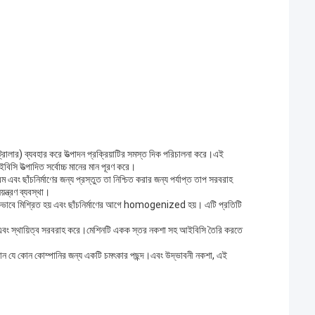
্রোলার) ব্যবহার করে উত্পাদন প্রক্রিয়াটির সমস্ত দিক পরিচালনা করে।এই
আইবিসি উত্পাদিত সর্বোচ্চ মানের মান পূরণ করে।
ং ছাঁচনির্মাণের জন্য প্রস্তুত তা নিশ্চিত করার জন্য পর্যাপ্ত তাপ সরবরাহ
ন্ত্রণ ব্যবস্থা।
িকভাবে মিশ্রিত হয় এবং ছাঁচনির্মাণের আগে homogenized হয়। এটি প্রতিটি
ি এবং স্থায়িত্ব সরবরাহ করে।মেশিনটি একক স্তর নকশা সহ আইবিসি তৈরি করতে
ে চান যে কোন কোম্পানির জন্য একটি চমৎকার পছন্দ।এবং উদ্ভাবনী নকশা, এই