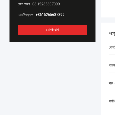
ফোন নম্বর :
86 15265687399
হোয়াটসঅ্যাপ :
+8615265687399
যোগাযোগ
পণ্
প্লে
প্রম
স্ক্র
সর্বাধ