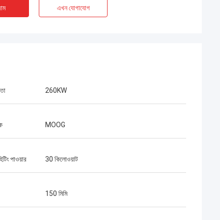
াম
এখন যোগাযোগ
মতা
260KW
মক
MOOG
িটিং পাওয়ার
30 কিলোওয়াট
150 মিমি