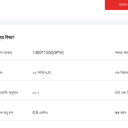
ভালো দ
যের বিবরণ
টেন আকার
1400*1500(W*H)
সমস্ত ক্ষ
োদ
২৫ পিসি/ঘণ্টা
বেধ নিয়া
ু এল/ডি অনুপাত
৩০:১
ডাই হেড হ
িক বায়ু চাপ
0.8 এমপিএ
স্ক্রু ব্যাস