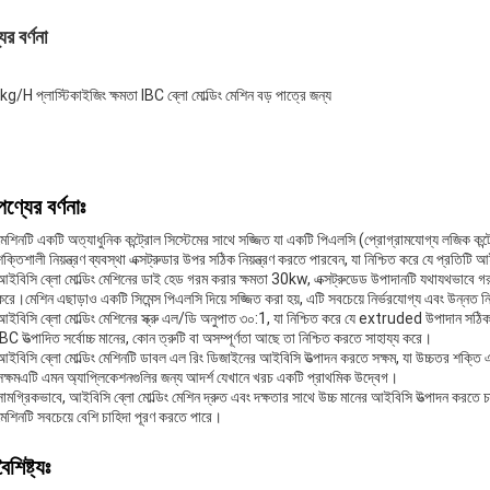
ের বর্ণনা
g/H প্লাস্টিকাইজিং ক্ষমতা IBC ব্লো মোল্ডিং মেশিন বড় পাত্রে জন্য
পণ্যের বর্ণনাঃ
মেশিনটি একটি অত্যাধুনিক কন্ট্রোল সিস্টেমের সাথে সজ্জিত যা একটি পিএলসি (প্রোগ্রামযোগ্য লজিক কন্ট
শক্তিশালী নিয়ন্ত্রণ ব্যবস্থা এক্সট্রুডার উপর সঠিক নিয়ন্ত্রণ করতে পারবেন, যা নিশ্চিত করে যে প্রতিটি 
আইবিসি ব্লো মোল্ডিং মেশিনের ডাই হেড গরম করার ক্ষমতা 30kw, এক্সট্রুডেড উপাদানটি যথাযথভাবে গরম এব
করে।মেশিন এছাড়াও একটি সিমেন্স পিএলসি দিয়ে সজ্জিত করা হয়, এটি সবচেয়ে নির্ভরযোগ্য এবং উন্নত নিয়
আইবিসি ব্লো মোল্ডিং মেশিনের স্ক্রু এল/ডি অনুপাত ৩০:1, যা নিশ্চিত করে যে extruded উপাদান সঠ
IBC উত্পাদিত সর্বোচ্চ মানের, কোন ত্রুটি বা অসম্পূর্ণতা আছে তা নিশ্চিত করতে সাহায্য করে।
আইবিসি ব্লো মোল্ডিং মেশিনটি ডাবল এল রিং ডিজাইনের আইবিসি উত্পাদন করতে সক্ষম, যা উচ্চতর শক্ত
সক্ষমএটি এমন অ্যাপ্লিকেশনগুলির জন্য আদর্শ যেখানে খরচ একটি প্রাথমিক উদ্বেগ।
সামগ্রিকভাবে, আইবিসি ব্লো মোল্ডিং মেশিন দ্রুত এবং দক্ষতার সাথে উচ্চ মানের আইবিসি উত্পাদন করত
মেশিনটি সবচেয়ে বেশি চাহিদা পূরণ করতে পারে।
বৈশিষ্ট্যঃ