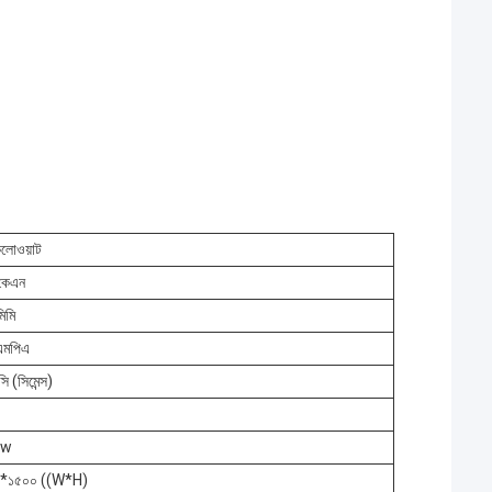
িলোওয়াট
কেএন
িমি
এমপিএ
ি (সিমেন্স)
kw
*১৫০০ ((W*H)