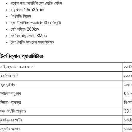
পণ্যের নামঃ আইবিসি ব্লো মোল্ডিং মেশিন
বায়ু খরচঃ 1.5m3/min
পিএলসিঃ সিমেন্স
প্লাস্টিকাইজিং ক্ষমতাঃ 500 কেজি/ঘন্টা
মোট শক্তিঃ 260kw
সর্বাধিক বায়ু চাপঃ 0.8Mpa
ব্লো মোল্ডিং ট্যাংকের জন্য ব্যবহৃত
টেকনিক্যাল প্যারামিটারঃ
ডাই হেড গরম করার ক্ষমতা
৩০ ক
ক্ল্যাম্পিং ফোর্স
৬০০ 
স্ক্রু ব্যাসার্ধ
১৫০ ম
সর্বাধিক বায়ু চাপ
0.8 
নিয়ন্ত্রণ ব্যবস্থা
পিএলস
স্ক্রু এল/ডি অনুপাত
30:1
এক্সট্রুডার মোটর
১৩২
প্লেটের আকার
১৪০০