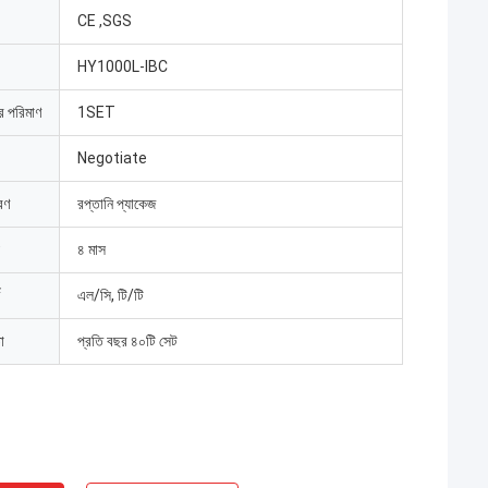
CE ,SGS
HY1000L-IBC
ার পরিমাণ
1SET
Negotiate
রণ
রপ্তানি প্যাকেজ
৪ মাস
এল/সি, টি/টি
া
প্রতি বছর ৪০টি সেট