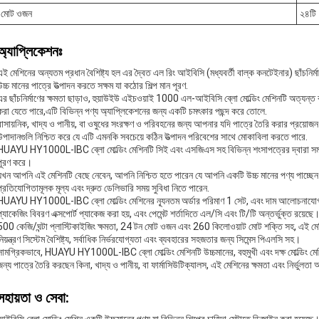
মোট ওজন
২৪টি
অ্যাপ্লিকেশনঃ
এই মেশিনের অন্যতম প্রধান বৈশিষ্ট্য হল এর দ্বৈত এল রিং আইবিসি (মধ্যবর্তী বাল্ক কনটেইনার) ছাঁচনির্মাণের
উচ্চ মানের পাত্রে উত্পাদন করতে সক্ষম যা কঠোর শিল্প মান পূরণ.
এর ছাঁচনির্মাণের ক্ষমতা ছাড়াও, হুয়াউইউ এইচওয়াই 1000 এল-আইবিসি ব্লো মোল্ডিং মেশিনটি অত্যন্ত 
করা যেতে পারে,এটি বিভিন্ন পণ্য অ্যাপ্লিকেশনের জন্য একটি চমৎকার পছন্দ করে তোলে.
রাসায়নিক, খাদ্য ও পানীয়, বা ওষুধের সংরক্ষণ ও পরিবহনের জন্য আপনার যদি পাত্রে তৈরি করার প্রয়ো
উপাদানগুলি নিশ্চিত করে যে এটি এমনকি সবচেয়ে কঠিন উত্পাদন পরিবেশের সাথে মোকাবিলা করতে পারে.
HUAYU HY1000L-IBC ব্লো মোল্ডিং মেশিনটি সিই এবং এসজিএস সহ বিভিন্ন শংসাপত্রের দ্বারা সমর্থিত।
পূরণ করে।
যখন আপনি এই মেশিনটি বেছে নেবেন, আপনি নিশ্চিত হতে পারেন যে আপনি একটি উচ্চ মানের পণ্য পাচ্ছেন 
প্রতিযোগিতামূলক মূল্য এবং দ্রুত ডেলিভারি সময় সুবিধা নিতে পারেন.
HUAYU HY1000L-IBC ব্লো মোল্ডিং মেশিনের ন্যূনতম অর্ডার পরিমাণ 1 সেট, এবং দাম আলোচনাযোগ্
প্যাকেজিং বিবরণ এক্সপোর্ট প্যাকেজ করা হয়, এবং পেমেন্ট শর্তাদিতে এল/সি এবং টি/টি অন্তর্ভুক্ত রয়েছে
500 কেজি/ঘন্টা প্লাস্টিকাইজিং ক্ষমতা, 24 টন মোট ওজন এবং 260 কিলোওয়াট মোট শক্তি সহ, এই মেশ
নিয়ন্ত্রণ সিস্টেম বৈশিষ্ট্য, সর্বাধিক নির্ভরযোগ্যতা এবং ব্যবহারের সহজতার জন্য সিমেন্স পিএলসি সহ।
সামগ্রিকভাবে, HUAYU HY1000L-IBC ব্লো মোল্ডিং মেশিনটি উচ্চমানের, বহুমুখী এবং দক্ষ মোল্ডিং মেশি
জন্য পাত্রে তৈরি করছেন কিনা, খাদ্য ও পানীয়, বা ফার্মাসিউটিক্যালস, এই মেশিনের ক্ষমতা এবং নির্ভু
সহায়তা ও সেবা: