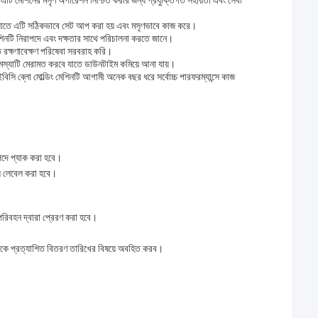
ে।এটি মেশিনের মসৃণ অপারেশন নিশ্চিত করার জন্য প্রযুক্তিগত সহায়তা এবং সেবা
যাতে এটি সঠিকভাবে সেট আপ করা হয় এবং মসৃণভাবে কাজ করে।
েশিনটি নিরাপদে এবং দক্ষতার সাথে পরিচালনা করতে জানে।
 রক্ষণাবেক্ষণ পরিষেবা সরবরাহ করি।
 সমস্যাটি মেরামত করবে যাতে ডাউনটাইম কমিয়ে আনা যায়।
িসি ব্লো মোল্ডিং মেশিনটি আগামী অনেক বছর ধরে সর্বোচ্চ পারফরম্যান্সে কাজ
াপদে প্যাক করা হবে।
য লেবেল করা হবে।
 পরিবহন দ্বারা প্রেরণ করা হবে।
হককে প্রত্যাশিত বিতরণ তারিখের বিষয়ে অবহিত করব।