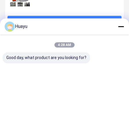
চালিয়ে
Huayu
প্রস্তাবিত পণ্য
4:28 AM
Good day, what product are you looking for?
2000L 12-স্তর
1000L 6-স্তর
উচ্চ-মানের ব্যারেল
১০০০ লিটার ১-
জল ট্যাংক ব্লো
কো-এক্সট্রুশন IBC
উৎপাদনের জন্য ২২০
লেয়ার আইবিসি ব
মোল্ডার ️ উচ্চ ক্ষমতা
ট্যাঙ্ক ব্লো মোল্ডিং
লিটার দ্বি-স্তর
মোল্ডিং মেশিন - 
উত্পাদন জন্য যথার্থ
মেশিন উচ্চ দক্ষতা
ডাবল-রিং আইবিসি
দক্ষতা উৎপাদনের
ইঞ্জিনিয়ারিং আইবিসি
উৎপাদনের জন্য
ট্যাঙ্ক ব্লো মোল্ডিং
জন্য শিল্প মান
ভালো দাম
ভালো দাম
ভালো দাম
ভালো দাম
ট্যাঙ্ক ব্লো মোল্ডিং
মেশিন
মেশিন