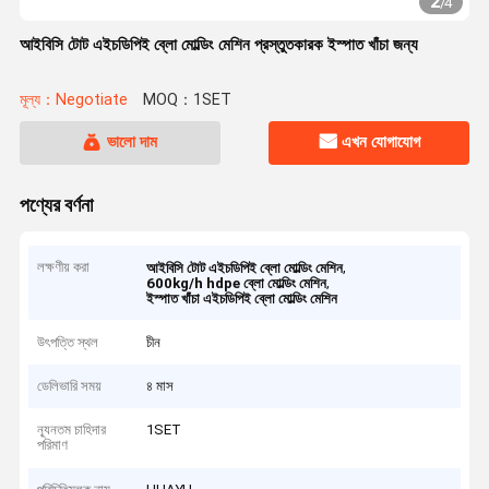
2
/
4
আইবিসি টোট এইচডিপিই ব্লো মোল্ডিং মেশিন প্রস্তুতকারক ইস্পাত খাঁচা জন্য
মূল্য：Negotiate
MOQ：1SET
ভালো দাম
এখন যোগাযোগ
পণ্যের বর্ণনা
লক্ষণীয় করা
,
আইবিসি টোট এইচডিপিই ব্লো মোল্ডিং মেশিন
,
600kg/h hdpe ব্লো মোল্ডিং মেশিন
ইস্পাত খাঁচা এইচডিপিই ব্লো মোল্ডিং মেশিন
উৎপত্তি স্থল
চীন
ডেলিভারি সময়
৪ মাস
ন্যূনতম চাহিদার
1SET
পরিমাণ