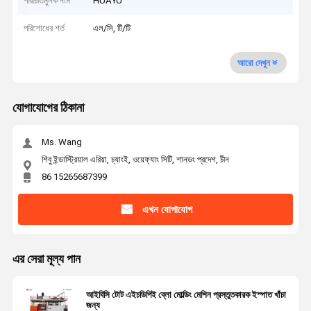
পরিচিতিমুলক নাম
HUAYU
পরিশোধের শর্ত
এল/সি, টি/টি
আরো দেখুন
যোগাযোগের ঠিকানা
Ms. Wang
শিবু ইন্ডাস্ট্রিয়াল এরিয়া, চ্যাংই, ওয়েফ্যাং সিটি, শানডং প্রদেশ, চীন
86 15265687399
এখন যোগাযোগ
এর সেরা মূল্য পান
আইবিসি টোট এইচডিপিই ব্লো মোল্ডিং মেশিন প্রস্তুতকারক ইস্পাত খাঁচা
জন্য