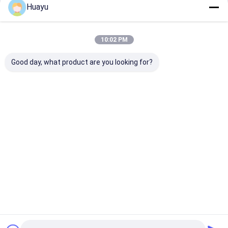
Huayu
চালিয়ে
সড়ক বাধা ব্লো মোল্ডিং মেশিন
ফ্লোট ব্লো মোল্ডিং মেশিন
10:02 PM
আমাদের বিভাগসমূহ
কাস্টম মোল্ডিং মেশিন
Good day, what product are you looking for?
ব্লো মোল্ডিং মোল্ড
সহায়ক মেশিন
আইবিসি ট্যাংক ব্লো
ড্রাম ব্লো মোল্ডিং
ওয়াটার ট্যাংক ব্লো
প্যালেট ব্লো মোল্
মোল্ডিং মেশিন
মেশিন
মোল্ডিং মেশিন
মেশিন
বাড়ি
আমাদের সম্পর্কে
আমাদের সাথে যোগাযোগ করুন
সাইট ম্যাপ
Privacy Policy
গুণ
আইবিসি ট্যাংক ব্লো মোল্ডিং মেশিন
চীন কারখানা.Copyright © 2026 Weifang