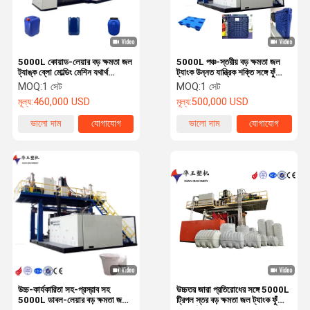
5000L কোয়াড-লেয়ার বড় ক্ষমতা জল
5000L পঞ্চ-স্তরীয় বড় ক্ষমতা জল
ট্যাঙ্ক ব্লো মোল্ডিং মেশিন যথার্থ
ট্যাংক উন্নত যান্ত্রিক শক্তি সঙ্গে ফুঁ
তাপমাত্রা নিয়ন্ত্রণ সঙ্গে
ছাঁচনির্মাণ মেশিন
MOQ:
1 সেট
MOQ:
1 সেট
মূল্য:
460,000 USD
মূল্য:
500,000 USD
ভালো দাম
যোগাযোগ
ভালো দাম
যোগাযোগ
বাড়ি
পণ্য
ভিডিও
আমাদের সম্বন্ধে
উচ্চ-কার্যকারিতা সহ-প্রস্রাব সহ
উচ্চতর জারা প্রতিরোধের সঙ্গে 5000L
5000L ডাবল-লেয়ার বড় ক্ষমতা জল
ট্রিপল স্তর বড় ক্ষমতা জল ট্যাংক ফুঁ