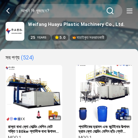
Weifang Huayu Plastic Machinery Co., Ltd.
25
5.0
যাচাইকৃত সরবরাহকারী
YEARS
সব পণ্য
(524)
রাস্তা বাধা ব্লো মোল্ডিং মেশিন মোট
প্লাস্টিকের ড্রামস এবং কন্টেইনার উত্পাদন
শক্তি 180kw প্লাস্টিক বাধা উত্পাদন
ড্রাম ব্লো মোল্ডিং মেশিন ছাঁচ প্লেট
জন্য যথার্থ প্রকৌশল সরঞ্জাম
আকার 1500 1600 উত্পাদনের জন্য
MOQ:
1
MOQ:
1