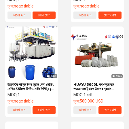
উচ্চ স্থায়িত্ব
মূল্য:
negotiable
মূল্য:
negotiable
ভালো দাম
যোগাযোগ
ভালো দাম
যোগাযোগ
বৈদ্যুতিক শক্তি উৎস ড্রাম ব্লো মোল্ডিং
HUAYU 5000L দশ-স্তর বড়
মেশিন 55kw ফিডিং মোটর বৈশিষ্ট্যযুক্ত
ক্ষমতা জল ট্যাংক উচ্চতর প্রভাব
প্লাস্টিকের ধারক উত্পাদন জন্য উপযুক্ত
প্রতিরোধের সঙ্গে ফুঁ ছাঁচনির্মাণ মেশিন
MOQ:
1
MOQ:
1 সেট
মূল্য:
negotiable
মূল্য:
580,000 USD
ভালো দাম
যোগাযোগ
ভালো দাম
যোগাযোগ