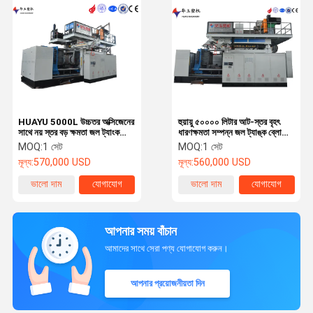
HUAYU 5000L উচ্চতর অক্সিজেনের
হুয়ায়ু ৫০০০০ লিটার আট-স্তর বৃহৎ
সাথে নয় স্তর বড় ক্ষমতা জল ট্যাংক
ধারণক্ষমতা সম্পন্ন জল ট্যাঙ্ক ব্লো
ব্লো মোল্ডিং মেশিন
মোল্ডিং মেশিন উন্নত অতিবেগুনি রশ্মি
MOQ:
1 সেট
MOQ:
1 সেট
সুরক্ষা সহ
মূল্য:
570,000 USD
মূল্য:
560,000 USD
ভালো দাম
যোগাযোগ
ভালো দাম
যোগাযোগ
আপনার সময় বাঁচান
আমাদের সাথে সেরা পণ্য যোগাযোগ করুন।
আপনার প্রয়োজনীয়তা দিন