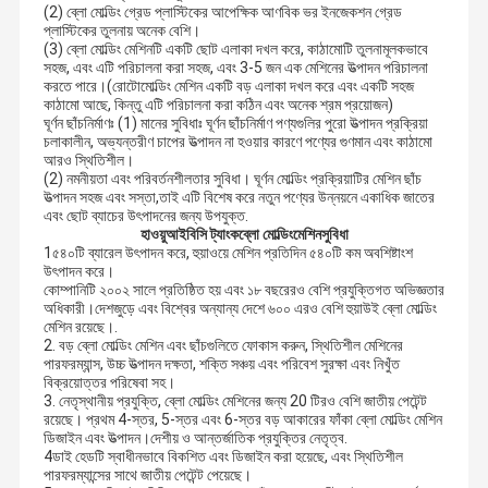
(2) ব্লো মোল্ডিং গ্রেড প্লাস্টিকের আপেক্ষিক আণবিক ভর ইনজেকশন গ্রেড
প্লাস্টিকের তুলনায় অনেক বেশি।
(3) ব্লো মোল্ডিং মেশিনটি একটি ছোট এলাকা দখল করে, কাঠামোটি তুলনামূলকভাবে
সহজ, এবং এটি পরিচালনা করা সহজ, এবং 3-5 জন এক মেশিনের উত্পাদন পরিচালনা
করতে পারে।(রোটোমোল্ডিং মেশিন একটি বড় এলাকা দখল করে এবং একটি সহজ
কাঠামো আছে, কিন্তু এটি পরিচালনা করা কঠিন এবং অনেক শ্রম প্রয়োজন)
ঘূর্ণন ছাঁচনির্মাণঃ (1) মানের সুবিধাঃ ঘূর্ণন ছাঁচনির্মাণ পণ্যগুলির পুরো উত্পাদন প্রক্রিয়া
চলাকালীন, অভ্যন্তরীণ চাপের উত্পাদন না হওয়ার কারণে পণ্যের গুণমান এবং কাঠামো
আরও স্থিতিশীল।
(2) নমনীয়তা এবং পরিবর্তনশীলতার সুবিধা। ঘূর্ণন মোল্ডিং প্রক্রিয়াটির মেশিন ছাঁচ
উত্পাদন সহজ এবং সস্তা,তাই এটি বিশেষ করে নতুন পণ্যের উন্নয়নে একাধিক জাতের
এবং ছোট ব্যাচের উৎপাদনের জন্য উপযুক্ত.
হাওয়ু
আইবিসি ট্যাংক
ব্লো মোল্ডিং
মেশিন
সুবিধা
1৫৪০টি ব্যারেল উৎপাদন করে, হুয়াওয়ে মেশিন প্রতিদিন ৫৪০টি কম অবশিষ্টাংশ
উৎপাদন করে।
কোম্পানিটি ২০০২ সালে প্রতিষ্ঠিত হয় এবং ১৮ বছরেরও বেশি প্রযুক্তিগত অভিজ্ঞতার
অধিকারী।দেশজুড়ে এবং বিশ্বের অন্যান্য দেশে ৬০০ এরও বেশি হুয়াউই ব্লো মোল্ডিং
মেশিন রয়েছে।.
2. বড় ব্লো মোল্ডিং মেশিন এবং ছাঁচগুলিতে ফোকাস করুন, স্থিতিশীল মেশিনের
পারফরম্যান্স, উচ্চ উত্পাদন দক্ষতা, শক্তি সঞ্চয় এবং পরিবেশ সুরক্ষা এবং নিখুঁত
বিক্রয়োত্তর পরিষেবা সহ।
3. নেতৃস্থানীয় প্রযুক্তি, ব্লো মোল্ডিং মেশিনের জন্য 20 টিরও বেশি জাতীয় পেটেন্ট
রয়েছে। প্রথম 4-স্তর, 5-স্তর এবং 6-স্তর বড় আকারের ফাঁকা ব্লো মোল্ডিং মেশিন
ডিজাইন এবং উত্পাদন।দেশীয় ও আন্তর্জাতিক প্রযুক্তির নেতৃত্ব.
4ডাই হেডটি স্বাধীনভাবে বিকশিত এবং ডিজাইন করা হয়েছে, এবং স্থিতিশীল
পারফরম্যান্সের সাথে জাতীয় পেটেন্ট পেয়েছে।