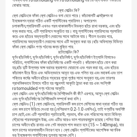
পার্থক্য এবং rotomolding এবং rotomolding এর বৈশিষ্ট্য একটি গভীরতর
বোঝার আছে.
ব্লো মোল্ডিং কি?
ব্লো মোল্ডিংকে ফাঁকা ব্লো মোল্ডিংও বলা যেতে পারে। কাঁচামালটি এক্সট্রুশন বা
ইনজেকশন দ্বারা গঠিত একটি প্লাস্টিকের প্যারিসন। অপারেশন
চলাকালীন,প্যারিসনটি এখনও গরম থাকাকালীন বিভক্ত ছাঁচে রাখা দরকার, এবং ছাঁচ
বন্ধ করার পরে, এটি প্যারিসনে সংকুচিত হয়। বায়ু প্লাস্টিকের প্যারিসনের প্রসারিত
করে এবং ছাঁচের অভ্যন্তরীণ দেয়ালের সাথে আটকে যায়। শীতল হওয়ার পরে,
প্যারিসনের অভ্যন্তরীণ দেয়ালের সাথে এটি সংযুক্ত করা হয়।ছাঁচ অবিলম্বে বিভিন্ন
ফাঁকা ব্লো মোল্ডিং পণ্য গঠনের জন্য মুক্তি পায়.
রটোমোল্ডিং কি?
ঘূর্ণন ছাঁচনির্মাণ, ঘূর্ণন ছাঁচনির্মাণ, ঘূর্ণন ছাঁচনির্মাণ, ঘূর্ণন ছাঁচনির্মাণ ইত্যাদি হিসাবেও
পরিচিত, প্লাস্টিকের ফাঁকা ছাঁচনির্মাণের একটি পদ্ধতি। কাঁচামাল ছাঁচে যোগ করা
হয়,ছাঁচ দুটি উল্লম্ব অক্ষ বরাবর ক্রমাগত ঘোরানো এবং গরম করা হয়, এবং ছাঁচের
কাঁচামাল ধীরে ধীরে এবং অভিন্নভাবে আবৃত হয় এবং গলিত হয় এবং মহাকর্ষ এবং তাপ
শক্তির কর্মের অধীনে ছাঁচের গহ্বরের পুরো পৃষ্ঠের সাথে সংযুক্ত হয়,এবং তারপর
প্রাথমিকভাবে হিসাবে গঠিত হয় পছন্দসই আকৃতি ঠান্ডা করা হয় এবং সংশ্লিষ্ট
rotomoulded পণ্য গঠনের আকৃতি.
ব্লো মোল্ডিং এবং ঘূর্ণন ছাঁচনির্মাণের বৈশিষ্ট্যগুলি কী কী? এরপরে, আসুন ব্লো মোল্ডিং
এবং ঘূর্ণন ছাঁচনির্মাণের বৈশিষ্ট্যগুলি সম্পর্কে কথা বলি।
ব্লো মোল্ডিংঃ (1) ব্লো মোল্ডিংয়ে, প্যারিসনটি কম চাপে মেশিনের মাথা দ্বারা গঠিত হয়
এবং কম চাপে উড়িয়ে দেওয়া হয় (বেশিরভাগ 0.2-1.0 এমপিএ), তাই পণ্যটির অবশিষ্ট
চাপ ছোট,এবং এটি প্রসারিত প্রতিরোধী, প্রভাব, বাঁক এবং পরিবেশের মতো বিভিন্ন
স্ট্রেনের পারফরম্যান্স উচ্চ, এবং এটির আরও ভাল পারফরম্যান্স রয়েছে।গলিত উচ্চ
চাপের অধীনে ছাঁচ রানার এবং গেট মাধ্যমে পাস করতে হবে (15 ~ 140mpa), যার
ফলে চাপের ভারসাম্যহীন বিতরণ হবে। ব্লো মোল্ডিং প্লাস্টিকের আপেক্ষিক আণবিক
ভর ইনজেকশন প্লাস্টিকের তুলনায় অনেক বেশি।