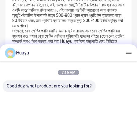
কাঁচামাল যোগ করার তুলনায়, এই নকশা কম অ্যান্টিস্ট্যাটিক উপকরণ ব্যবহার করে এবং
একটি আরো অভিন্ন বন্টন আছে। . এই নকশায়, প্রতিটি ব্যারেলের জন্য ব্যবহৃত
অ্যান্টি-স্ট্যাটিক উপাদানটি মাত্র 500-800 গ্রাম প্লাস প্রতি টন ব্যারেলের জন্য
80 ইউয়ান খরচ, তবে প্রতিটি ব্যারেলের বিক্রয় মূল্য 300-400 ইউয়ান বৃদ্ধি করা
যেতে পারে।
সংক্ষেপে, ব্লো মোল্ডিং প্রক্রিয়াটির অনেক সুবিধা রয়েছে এবং ব্লো মোল্ডিং প্রক্রিয়া
ব্যবহার করে গহ্বর ব্লো মোল্ডিং মেশিনের সুবিধাগুলি সন্দেহের বাইরে।হোল ব্লো মোল্ডিং
সম্পর্কে আরও শিল্প সমস্যা, দয়া করে Huayu প্লাস্টিক যন্ত্রপাতি কোং লিমিটেড
আরো মনোযোগ দিতে।
Huayu
Recommended Products
7:16 AM
Good day, what product are you looking for?
ওয়েফ্যাং হুয়াউ প্লাস্টিক মেশিন কোং লিমিটেড ২০০২ সালে প্রতিষ্ঠিত হয়েছিল, সুপারলার্জ
স্বয়ংক্রিয় ব্লো মোল্ডিং মেশিনে বিশেষজ্ঞ নির্মাতা।কোম্পানিটি দেশী এবং বিদেশী নেতৃস্থানীয়
কৌশল এবং ধারণা একত্রিত করে, যা এক থেকে দশ স্তর পর্যন্ত বড় স্বয়ংক্রিয় ব্লো মোল্ডিং
বাড়ি
পণ্য
ভিডিও
আমাদের সম্বন্ধে
মেশিনের নকশা, উত্পাদন এবং বিক্রয়ের উপর বিশেষীকরণ করে।
আমাদের কোম্পানির ব্লো মোল্ডিং মেশিন বিভিন্ন ধরনের প্লাস্টিকের ওয়াটার ট্যাঙ্ক তৈরি করতে
ভালো দাম
ভালো দাম
ভালো দাম
ভালো দাম
পারে যার মধ্যে রয়েছে ৫০ লিটার থেকে ৩০ হাজার লিটার পর্যন্ত প্লাস্টিকের ওয়াটার ট্যাঙ্ক,
ডাবল এল রিং ড্রাম, রোড ব্যারিয়ার, রোড কোন,বিচ্ছিন্নতা দেয়াল, প্যালেট বোর্ড, ফ্লোট,