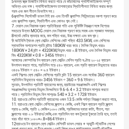
5অনন্য স্ক্রু ডিজাইন নিশ্চিত করতে পারে যে কাঁচামালের প্লাস্টিকাইজেশন সম্পূর্ণ
অভিন্ন এবং দক্ষ। প্লাস্টিকাইজেশন তাপমাত্রার স্থিতিশীলতা নিশ্চিত করার জন্য
গরম এবং জল শীতল ডিভাইস সহ।
6ক্ল্যাম্পিং সিস্টেমটি ডাবল টাই রড এবং তিনটি ক্ল্যাম্পিং সিলিন্ডারের নকশা গ্রহণ করে
এবং ক্ল্যাম্পিং দ্রুত, স্থিতিশীল এবং কোনও শব্দ নেই।
7. দেয়াল বেধ নিয়ামক দ্রুত প্রতিক্রিয়া গতি এবং সুনির্দিষ্ট নিয়ন্ত্রণ সঙ্গে বিশ্বের
সবচেয়ে উন্নত MOOG দেয়াল বেধ নিয়ামক গ্রহণ করে.সহজ এবং স্বজ্ঞাত সমন্বয়.
8সার্ভো মোটর ব্যবহার করে, কম শক্তি খরচ, উচ্চ দক্ষতা এবং কম শব্দ।
9.আইবিসি ট্যাংক ব্লো মোল্ডিং মেশিনের মোট শক্তি 433.5KW, এবং মেশিনের
স্বাভাবিক অপারেশন প্রতি ঘন্টায় 180KW খরচ করে। দৈনিক বিদ্যুৎ খরচঃ
180KW × 24 ঘন্টা = 4320KW,বিদ্যুৎ খরচ ০.8 ইউয়ান, এবং দৈনিক বিদ্যুৎ খরচ
ফিঃ 4320KW × 0.8 = 3456 ইউয়ান।
আমাদের কোম্পানির টন ব্যারেল ব্লো মোল্ডিং মেশিন প্রতি ঘণ্টায় ২০-২৫ ব্যারেল
উৎপাদন করতে পারে, প্রতিদিন গড়ে ৫৪০ ব্যারেল, এবং প্রতি ব্যারেল বিদ্যুতের খরচঃ
৩৪৫৬ ইউয়ান ÷ ৫৪০ = ৬.৪ ইউয়ান।
একই শিল্পের ব্লো মোল্ডিং মেশিনের প্রতি ঘন্টা 15 ব্যারেল এবং সর্বোচ্চ 360 ব্যারেল
প্রতিদিন বিদ্যুতের খরচঃ 3456 ইউয়ান ÷ 360 = 9.6 ইউয়ান।
সুতরাং, উৎপাদিত প্রতিটি ব্যারেলের জন্য, হুয়াউয়ের সরঞ্জামগুলি একই শিল্পের
সরঞ্জামগুলির তুলনায় বিদ্যুৎ বিলগুলিতে 9.6-6.4 = 3.2 ইউয়ান সাশ্রয় করতে
পারে। প্রতিদিন বিদ্যুৎ বিল সাশ্রয়ঃ 540 × 3.2 = 1728 ইউয়ান.
10. হুয়াওয়ে মেশিন প্রতিটি ব্যারেলের ওজন 13.5 কেজি পর্যন্ত নিয়ন্ত্রণ করতে পারে,
11. হুয়াওয়ে ব্লো মোল্ডিং মেশিনের স্ক্র্যাপ ৪ কেজি, একই শিল্পে ব্যারেল প্রতি স্ক্র্যাপ
প্রায় ৬ কেজি, প্রতি ২ কেজি=১০৮০ কেজি, শ্রমিকদের দ্বারা কাটা, শীতল, পচা
স্ক্র্যাপের খরচ ০.৮ ইউয়ান/কেজি,এবং প্রতিদিন যত কম টুকরো টুকরো তৈরি হবে, ততই
খরচ বাঁচা যাবে ১০৮০×০.8=864 ইউয়ান।
12হুয়াওয়ে টন ব্যারেল ব্লো মোল্ডিং মেশিনটি ডাবল লেয়ার + অ্যান্টি-স্ট্যাটিক লেপের
নকশা গ্রহণ করে, যা চীনে প্রথম।একই শিল্পে রঙের মাস্টারব্যাচে অ্যান্টি-স্ট্যাটিক