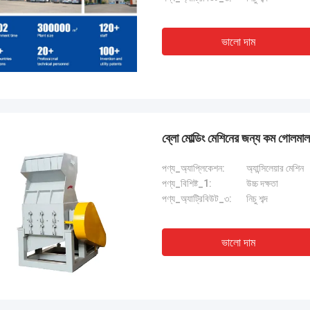
ভালো দাম
ব্লো মোল্ডিং মেশিনের জন্য কম গোলমাল প
পণ্য_অ্যাপ্লিকেশন:
অ্যান্সিলেয়ার মেশিন
পণ্য_বিশিষ্ট_1:
উচ্চ দক্ষতা
পণ্য_অ্যাট্রিবিউট_৩:
নিচু শব্দ
ভালো দাম