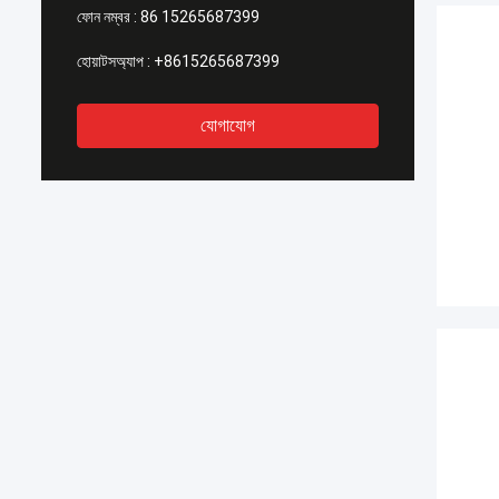
ফোন নম্বর :
86 15265687399
হোয়াটসঅ্যাপ :
+8615265687399
যোগাযোগ