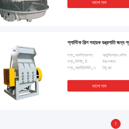
ভালো দাম
প্লাস্টিক শিল্প সহায়ক যন্ত্রপাতি জন্
পণ্য_অ্যাপ্লিকেশন:
অ্যান্সিলেয়ার মেশিন
পণ্য_বিশিষ্ট_1:
উচ্চ দক্ষতা
পণ্য_অ্যাট্রিবিউট_৩:
নিচু শব্দ
ভালো দাম
1