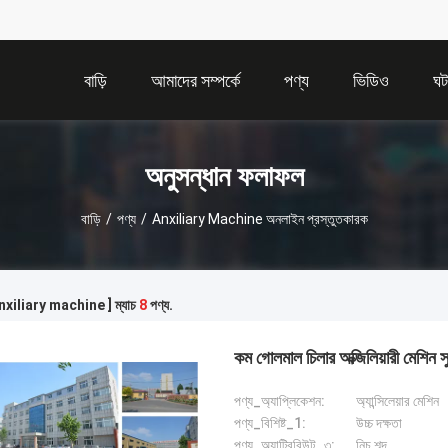
বাড়ি
আমাদের সম্পর্কে
পণ্য
ভিডিও
ঘট
অনুসন্ধান ফলাফল
বাড়ি
/
পণ্য
/
Anxiliary Machine অনলাইন প্রস্তুতকারক
[ anxiliary machine ] ম্যাচ
8
পণ্য.
কম গোলমাল চিলার অক্জিলিয়ারী মেশিন সুনির্
পণ্য_অ্যাপ্লিকেশন:
অ্যান্সিলেয়ার মেশিন
পণ্য_বিশিষ্ট_1:
উচ্চ দক্ষতা
পণ্য_অ্যাট্রিবিউট_৩:
নিচু শব্দ